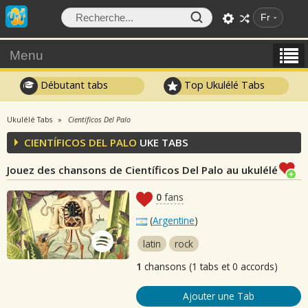
Fr
Menu
Débutant tabs
Top Ukulélé Tabs
Ukulélé Tabs
Científicos Del Palo
CIENTÍFICOS DEL PALO
UKE TABS
Jouez des chansons de Científicos Del Palo au ukulélé
0
fans
(
Argentine
)
latin
rock
1
chansons (1 tabs et 0 accords)
Ajouter une Tab