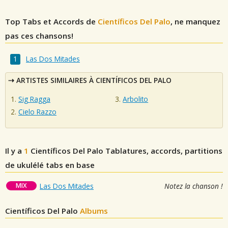
Top Tabs et Accords de
Científicos Del Palo
, ne manquez
pas ces chansons!
Las Dos Mitades
ARTISTES SIMILAIRES À CIENTÍFICOS DEL PALO
Sig Ragga
Arbolito
Cielo Razzo
Il y a
1
Científicos Del Palo
Tablatures, accords, partitions
de ukulélé tabs en base
MIX
Las Dos Mitades
Notez la chanson !
Científicos Del Palo
Albums