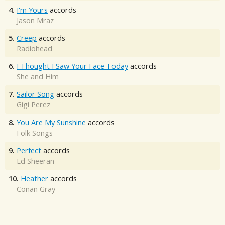
4.
I'm Yours
accords
Jason Mraz
5.
Creep
accords
Radiohead
6.
I Thought I Saw Your Face Today
accords
She and Him
7.
Sailor Song
accords
Gigi Perez
8.
You Are My Sunshine
accords
Folk Songs
9.
Perfect
accords
Ed Sheeran
10.
Heather
accords
Conan Gray