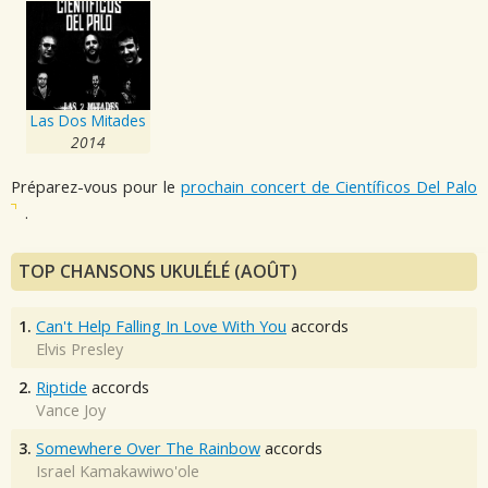
Las Dos Mitades
2014
Préparez-vous pour le
prochain concert de Científicos Del Palo
.
TOP CHANSONS UKULÉLÉ (AOÛT)
1.
Can't Help Falling In Love With You
accords
Elvis Presley
2.
Riptide
accords
Vance Joy
3.
Somewhere Over The Rainbow
accords
Israel Kamakawiwo'ole