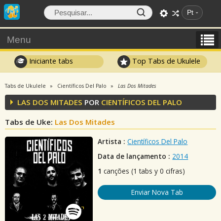
Pt
Menu
Iniciante tabs
Top Tabs de Ukulele
Tabs de Ukulele
Científicos Del Palo
Las Dos Mitades
LAS DOS MITADES
POR
CIENTÍFICOS DEL PALO
Tabs de Uke:
Las Dos Mitades
Artista :
Científicos Del Palo
Data de lançamento :
2014
1
canções (1 tabs y 0 cifras)
Enviar Nova Tab