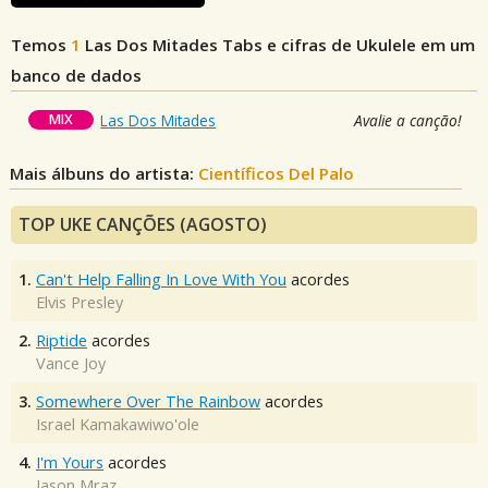
Temos
1
Las Dos Mitades
Tabs e cifras de Ukulele em um
banco de dados
MIX
Las Dos Mitades
Avalie a canção!
Mais álbuns do artista:
Científicos Del Palo
TOP UKE CANÇÕES (AGOSTO)
1.
Can't Help Falling In Love With You
acordes
Elvis Presley
2.
Riptide
acordes
Vance Joy
3.
Somewhere Over The Rainbow
acordes
Israel Kamakawiwo'ole
4.
I'm Yours
acordes
Jason Mraz