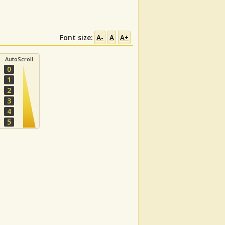
Font size:
A-
A
A+
AutoScroll
0
1
2
3
4
5