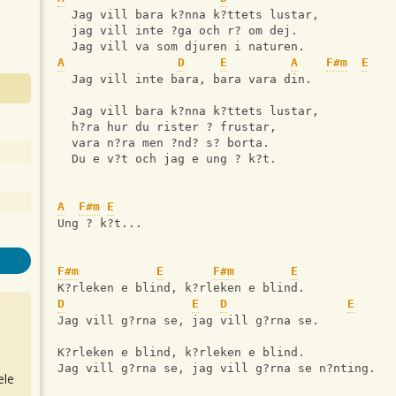
  Jag vill bara k?nna k?ttets lustar,
  jag vill inte ?ga och r? om dej.
  Jag vill va som djuren i naturen.
A
D
E
A
F#m
E
  Jag vill inte bara, bara vara din. 
  Jag vill bara k?nna k?ttets lustar,
  h?ra hur du rister ? frustar,
  vara n?ra men ?nd? s? borta.
  Du e v?t och jag e ung ? k?t.
A
F#m
E
Ung ? k?t...
F#m
E
F#m
E
K?rleken e blind, k?rleken e blind.
D
E
D
E
Jag vill g?rna se, jag vill g?rna se.
K?rleken e blind, k?rleken e blind.
Jag vill g?rna se, jag vill g?rna se n?nting.
ele