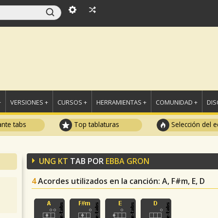
+
VERSIONES +
CURSOS +
HERRAMIENTAS +
COMUNIDAD +
DI
ante tabs
Top tablaturas
Selección del e
UNG KT
TAB POR
EBBA GRON
4
Acordes utilizados en la canción
: A, F#m, E, D