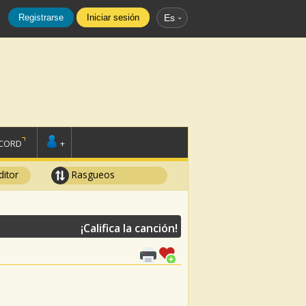
Registrarse
Iniciar sesión
Es
SCORD
+
ditor
Rasgueos
¡Califica la canción!