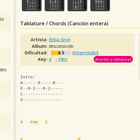
es
Tablature / Chords (Canción entera)
Artista:
Ebba Gron
Album:
desconocido
Dificultad:
4.5
(
Intermedio
)
Key:
A
,
F#m
Acordes y tablaturas
des
Intro: 
A------0-----0---
E--0-2---0-2----- 
C---------------- 
G---------------- 
A
F#m
E
A
D