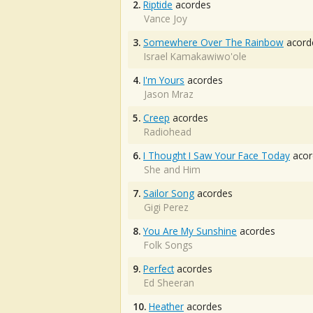
2.
Riptide
acordes
Vance Joy
3.
Somewhere Over The Rainbow
acord
Israel Kamakawiwo'ole
4.
I'm Yours
acordes
Jason Mraz
5.
Creep
acordes
Radiohead
6.
I Thought I Saw Your Face Today
acor
She and Him
7.
Sailor Song
acordes
Gigi Perez
8.
You Are My Sunshine
acordes
Folk Songs
9.
Perfect
acordes
Ed Sheeran
10.
Heather
acordes