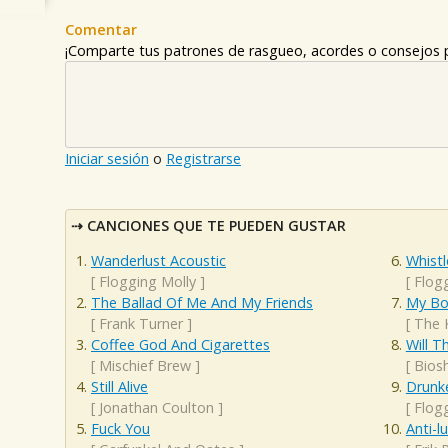
Comentar
¡Comparte tus patrones de rasgueo, acordes o consejos p
Iniciar sesión
o
Registrarse
CANCIONES QUE TE PUEDEN GUSTAR
Wanderlust Acoustic
Whist
[
Flogging Molly
]
[
Flog
The Ballad Of Me And My Friends
My Bo
[
Frank Turner
]
[
The 
Coffee God And Cigarettes
Will T
[
Mischief Brew
]
[
Biosh
Still Alive
Drunke
[
Jonathan Coulton
]
[
Flog
Fuck You
Anti-lu