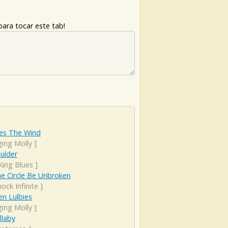
ara tocar este tab!
les The Wind
ging Molly
]
ulder
King Blues
]
he Circle Be Unbroken
ock Infinite
]
n Lulbies
ging Molly
]
llaby