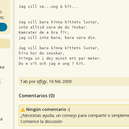
Jag vill se...ung & k?t...
ro
tc.
Jag vill bara k?nna k?ttets lustar,
inte alltid vara de du ?nskar.
Kamrater de e bra f?r, 
jag vill inte bara, bara vara din. 
Jag vill bara k?nna k?ttets lustar,
h?ra hur du snuskar,
tr?nga in i dej minst ett par meter.
Du e v?t och jag e ung ? k?t.
sea
t
Tab por
effigy
,
16 feb 2009
Comentarios (
0
)
Ningún comentario :(
¿Necesitas ayuda, un consejo para compartir o simpleme
ca
Comience la discusión