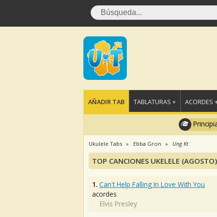
AÑADIR TAB
TABLATURAS +
ACORDES 
Principi
Ukulele Tabs
Ebba Gron
Ung Kt
TOP CANCIONES UKELELE (AGOSTO)
1.
Can't Help Falling In Love With You
acordes
Elvis Presley