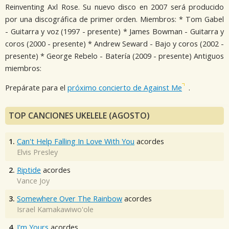
Reinventing Axl Rose. Su nuevo disco en 2007 será producido
por una discográfica de primer orden. Miembros: * Tom Gabel
- Guitarra y voz (1997 - presente) * James Bowman - Guitarra y
coros (2000 - presente) * Andrew Seward - Bajo y coros (2002 -
presente) * George Rebelo - Batería (2009 - presente) Antiguos
miembros:
Prepárate para el
próximo concierto de Against Me
.
TOP CANCIONES UKELELE (AGOSTO)
1.
Can't Help Falling In Love With You
acordes
Elvis Presley
2.
Riptide
acordes
Vance Joy
3.
Somewhere Over The Rainbow
acordes
Israel Kamakawiwo'ole
4.
I'm Yours
acordes