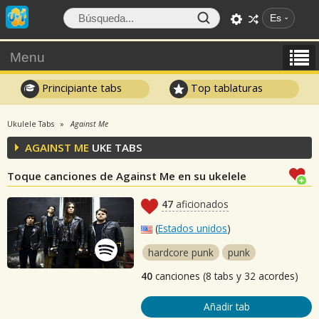
Es
Menu
Principiante tabs
Top tablaturas
Ukulele Tabs
Against Me
AGAINST ME
UKE TABS
Toque canciones de Against Me en su ukelele
47
aficionados
(
Estados unidos
)
hardcore punk
punk
40
canciones (8 tabs y 32 acordes)
Añadir tab