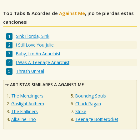
Top Tabs & Acordes de
Against Me
, ¡no te pierdas estas
canciones!
Sink Florida, Sink
I Still Love You Julie
Baby, I'm An Anarchist
I Was A Teenage Anarchist
Thrash Unreal
ARTISTAS SIMILARES A AGAINST ME
The Menzingers
Bouncing Souls
Gaslight Anthem
Chuck Ragan
The Flatliners
Strike
Alkaline Trio
Teenage Bottlerocket