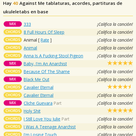
Hay
40
Against Me
tablaturas, acordes, partituras de
ukuleletabs en base
MIX
333
¡Califica la canción!
CHORDS
8 Full Hours Of Sleep
¡Califica la canción!
CHORDS
Animal
[
Rate
]
¡Califica la canción!
CHORDS
Animal
¡Califica la canción!
CHORDS
Anna Is A Fucking Stool Pigeon
¡Califica la canción!
MIX
Baby, I'm An Anarchist
CHORDS
Because Of The Shame
¡Califica la canción!
MIX
Black Me Out
¡Califica la canción!
CHORDS
Cavalier Eternal
CHORDS
Cavalier Eternal
¡Califica la canción!
MIX
Cliche Guevara
Part
¡Califica la canción!
CHORDS
Holy Shit
CHORDS
I Still Love You Julie
Part
¡Califica la canción!
CHORDS
I Was A Teenage Anarchist
¡Califica la canción!
CHORDS
I'm Losing Touch
¡Califica la canción!