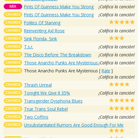
MIX
Pints Of Guinness Make You Strong
¡Califica la canción!
CHORDS
Pints Of Guinness Make You Strong
¡Califica la canción!
CHORDS
Politics Of Starving
CHORDS
Reinventing Axl Rose
¡Califica la canción!
CHORDS
Sink Florida, Sink
CHORDS
T.s.r.
¡Califica la canción!
CHORDS
The Disco Before The Breakdown
¡Califica la canción!
CHORDS
Those Anarcho Punks Are Mysterious
¡Califica la canción!
CHORDS
Those Anarcho Punks Are Mysterious
[
Rate
]
¡Califica la canción!
CHORDS
Thrash Unreal
CHORDS
Tonight We Give It 35%
¡Califica la canción!
CHORDS
Transgender Dysphoria Blues
CHORDS
True Trans Soul Rebel
CHORDS
Two Coffins
¡Califica la canción!
CHORDS
Unsubstantiated Rumors Are Good Enough For Me