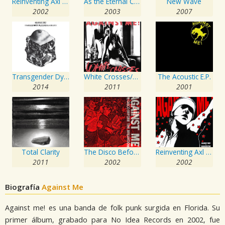
Reinventing Axl Rose
As the Eternal Cowboy
New Wave
2002
2003
2007
Transgender Dysphoria Blues
White Crosses/Black Crosses
The Acoustic E.P.
2014
2011
2001
Total Clarity
The Disco Before the Breakdown - EP
Reinventing Axl Rose
2011
2002
2002
Biografía
Against Me
Against me! es una banda de folk punk surgida en Florida. Su
primer álbum, grabado para No Idea Records en 2002, fue