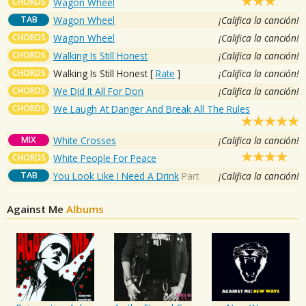
CHORDS
Wagon Wheel
TAB
Wagon Wheel
¡Califica la canción!
CHORDS
Wagon Wheel
¡Califica la canción!
CHORDS
Walking Is Still Honest
¡Califica la canción!
CHORDS
Walking Is Still Honest
[
Rate
]
¡Califica la canción!
CHORDS
We Did It All For Don
¡Califica la canción!
CHORDS
We Laugh At Danger And Break All The Rules
MIX
White Crosses
¡Califica la canción!
CHORDS
White People For Peace
TAB
You Look Like I Need A Drink
Part
¡Califica la canción!
Against Me
Albums