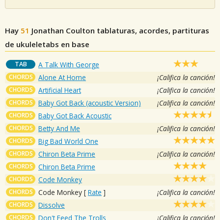
Hay
51
Jonathan Coulton
tablaturas, acordes, partituras
de ukuleletabs en base
TAB
A Talk With George
CHORDS
Alone At Home
¡Califica la canción!
CHORDS
Artificial Heart
¡Califica la canción!
CHORDS
Baby Got Back (acoustic Version)
¡Califica la canción!
CHORDS
Baby Got Back Acoustic
CHORDS
Betty And Me
¡Califica la canción!
CHORDS
Big Bad World One
CHORDS
Chiron Beta Prime
¡Califica la canción!
CHORDS
Chiron Beta Prime
CHORDS
Code Monkey
CHORDS
Code Monkey
[
Rate
]
¡Califica la canción!
CHORDS
Dissolve
CHORDS
Don't Feed The Trolls
¡Califica la canción!