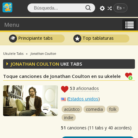
Es
Menu
Principiante tabs
Top tablaturas
Ukulele Tabs
Jonathan Coulton
JONATHAN COULTON
UKE TABS
Toque canciones de Jonathan Coulton en su ukelele
53
aficionados
(
Estados unidos
)
acústico
comedia
folk
indie
51
canciones (11 tabs y 40 acordes)