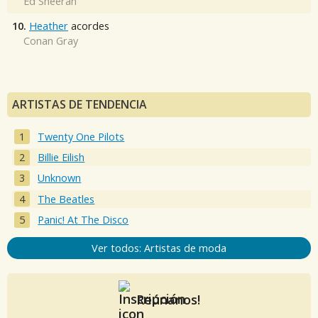
Ed Sheeran
10.
Heather
acordes
Conan Gray
ARTISTAS DE TENDENCIA
Twenty One Pilots
Billie Eilish
Unknown
The Beatles
Panic! At The Disco
Ver todos: Artistas de moda
Reúnanos!