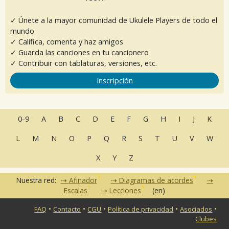
✓ Únete a la mayor comunidad de Ukulele Players de todo el
mundo
✓ Califica, comenta y haz amigos
✓ Guarda las canciones en tu cancionero
✓ Contribuir con tablaturas, versiones, etc.
Inscripción
0-9
A
B
C
D
E
F
G
H
I
J
K
L
M
N
O
P
Q
R
S
T
U
V
W
X
Y
Z
Nuestra red:
Afinador
Diagramas de acordes
Escalas
Lecciones
(en)
•
•
•
•
•
FAQ
Contacto
CGU
Política de privacidad
Asociados
Clubes