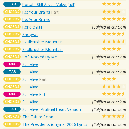
TAB
Portal - Still Alive - Valve (full)
CHORDS
Re: Your Brains
Part
CHORDS
Re: Your Brains
CHORDS
Rene'e רנה
¡Califica la canción!
CHORDS
Shopvac
CHORDS
Skullcrusher Mountain
CHORDS
Skullcrusher Mountain
CHORDS
Soft Rocked By Me
¡Califica la canción!
MIX
Still Alive
TAB
Still Alive
¡Califica la canción!
CHORDS
Still Alive
Part
CHORDS
Still Alive
MIX
Still Alive Riff
CHORDS
Still Alive
¡Califica la canción!
TAB
Still Alive- Artificial Heart Version
¡Califica la canción!
CHORDS
The Future Soon
CHORDS
The Presidents (original 2006 Lyrics)
¡Califica la canción!