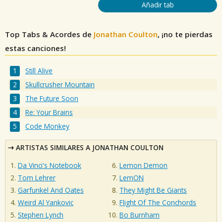
Añadir tab
Top Tabs & Acordes de
Jonathan Coulton
, ¡no te pierdas
estas canciones!
Still Alive
Skullcrusher Mountain
The Future Soon
Re: Your Brains
Code Monkey
ARTISTAS SIMILARES A JONATHAN COULTON
Da Vinci's Notebook
Lemon Demon
Tom Lehrer
LemON
Garfunkel And Oates
They Might Be Giants
Weird Al Yankovic
Flight Of The Conchords
Stephen Lynch
Bo Burnham