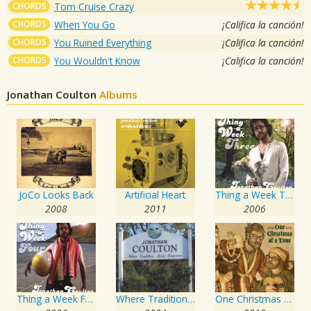
CHORDS
Tom Cruise Crazy
CHORDS
When You Go
¡Califica la canción!
CHORDS
You Ruined Everything
¡Califica la canción!
CHORDS
You Wouldn't Know
¡Califica la canción!
Jonathan Coulton
Albums
JoCo Looks Back
Artificial Heart
Thing a Week Three
2008
2011
2006
Thing a Week Four
Where Tradition Meets Tomorrow
One Christmas At a Time