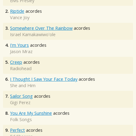
Elvis Presley
2.
Riptide
acordes
Vance Joy
3.
Somewhere Over The Rainbow
acordes
Israel Kamakawiwo'ole
4.
I'm Yours
acordes
Jason Mraz
5.
Creep
acordes
Radiohead
6.
I Thought I Saw Your Face Today
acordes
She and Him
7.
Sailor Song
acordes
Gigi Perez
8.
You Are My Sunshine
acordes
Folk Songs
9.
Perfect
acordes