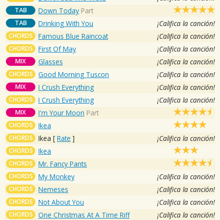
TAB
Down Today
Part
TAB
Drinking With You
¡Califica la canción!
CHORDS
Famous Blue Raincoat
¡Califica la canción!
CHORDS
First Of May
¡Califica la canción!
MIX
Glasses
¡Califica la canción!
CHORDS
Good Morning Tuscon
¡Califica la canción!
MIX
I Crush Everything
¡Califica la canción!
CHORDS
I Crush Everything
¡Califica la canción!
MIX
I'm Your Moon
Part
CHORDS
Ikea
CHORDS
Ikea
[
Rate
]
¡Califica la canción!
CHORDS
Ikea
CHORDS
Mr. Fancy Pants
CHORDS
My Monkey
¡Califica la canción!
CHORDS
Nemeses
¡Califica la canción!
CHORDS
Not About You
¡Califica la canción!
CHORDS
One Christmas At A Time Riff
¡Califica la canción!