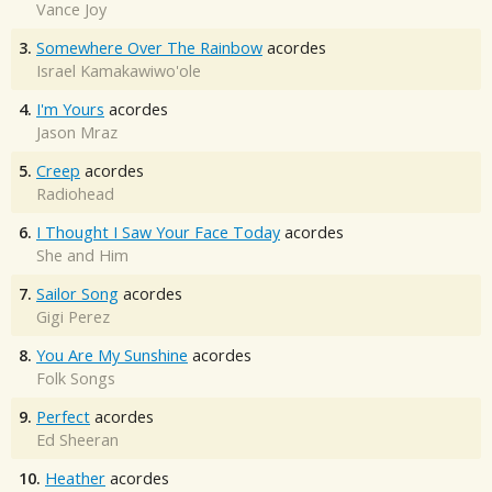
Vance Joy
3.
Somewhere Over The Rainbow
acordes
Israel Kamakawiwo'ole
4.
I'm Yours
acordes
Jason Mraz
5.
Creep
acordes
Radiohead
6.
I Thought I Saw Your Face Today
acordes
She and Him
7.
Sailor Song
acordes
Gigi Perez
8.
You Are My Sunshine
acordes
Folk Songs
9.
Perfect
acordes
Ed Sheeran
10.
Heather
acordes