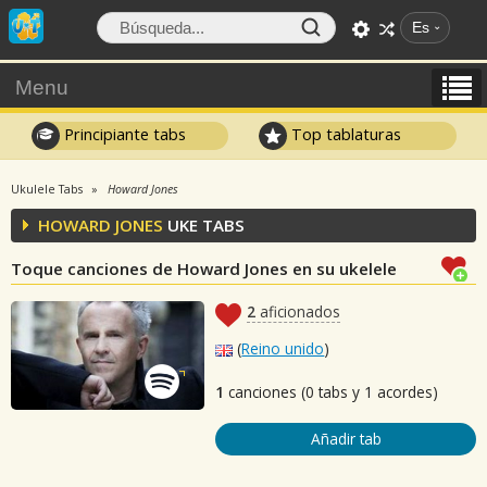
Es
Menu
Principiante tabs
Top tablaturas
Ukulele Tabs
Howard Jones
HOWARD JONES
UKE TABS
Toque canciones de Howard Jones en su ukelele
2
aficionados
(
Reino unido
)
1
canciones (0 tabs y 1 acordes)
Añadir tab