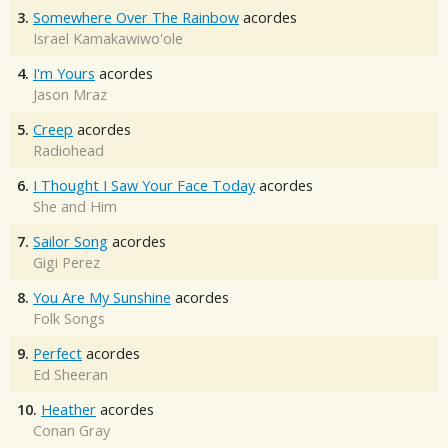
3.
Somewhere Over The Rainbow
acordes
Israel Kamakawiwo'ole
4.
I'm Yours
acordes
Jason Mraz
5.
Creep
acordes
Radiohead
6.
I Thought I Saw Your Face Today
acordes
She and Him
7.
Sailor Song
acordes
Gigi Perez
8.
You Are My Sunshine
acordes
Folk Songs
9.
Perfect
acordes
Ed Sheeran
10.
Heather
acordes
Conan Gray