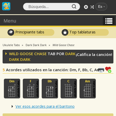
Es
Menu
Principiante tabs
Top tablaturas
Ukulele Tabs
Dark Dark Dark
Wild Goose Chase
WILD GOOSE CHASE
TAB POR
DARK
¡Califica la canción!
DARK DARK
5
Acordes utilizados en la canción
: Dm, F, Bb, C, Am
Ver esos acordes para el baritono