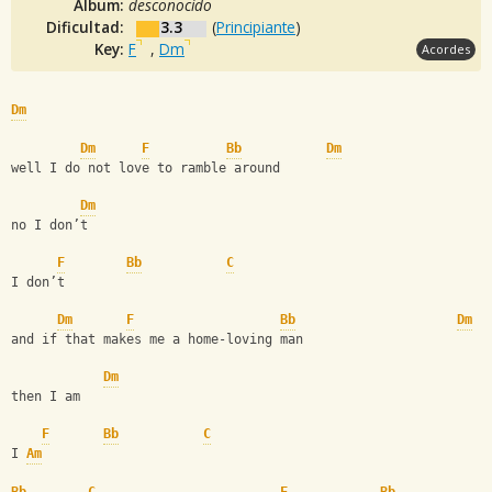
Album:
desconocido
Dificultad:
3.3
(
Principiante
)
Key:
F
,
Dm
Acordes
Dm
Dm
F
Bb
Dm
well I do not love to ramble around
Dm
no I don’t
F
Bb
C
I don’t
Dm
F
Bb
Dm
and if that makes me a home-loving man
Dm
then I am
F
Bb
C
I 
Am