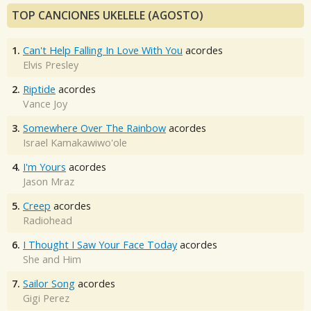
TOP CANCIONES UKELELE (AGOSTO)
1.
Can't Help Falling In Love With You
acordes
Elvis Presley
2.
Riptide
acordes
Vance Joy
3.
Somewhere Over The Rainbow
acordes
Israel Kamakawiwo'ole
4.
I'm Yours
acordes
Jason Mraz
5.
Creep
acordes
Radiohead
6.
I Thought I Saw Your Face Today
acordes
She and Him
7.
Sailor Song
acordes
Gigi Perez