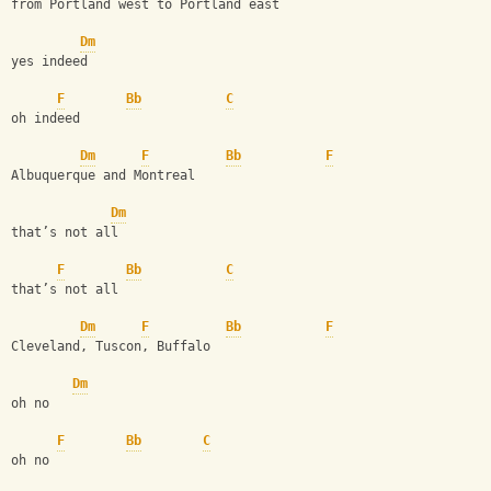
from Portland west to Portland east
Dm
yes indeed
F
Bb
C
oh indeed
Dm
F
Bb
F
Albuquerque and Montreal
Dm
that’s not all
F
Bb
C
that’s not all
Dm
F
Bb
F
Cleveland, Tuscon, Buffalo
Dm
oh no
F
Bb
C
oh no