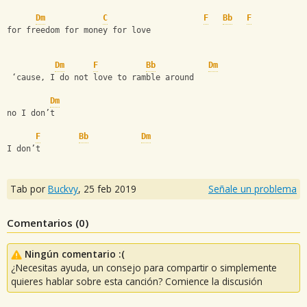
Dm
C
F
Bb
F
for freedom for money for love
Dm
F
Bb
Dm
 ‘cause, I do not love to ramble around
Dm
no I don’t
F
Bb
Dm
I don’t
Tab por
Buckvy
,
25 feb 2019
Señale un problema
Comentarios (
0
)
Ningún comentario :(
¿Necesitas ayuda, un consejo para compartir o simplemente
quieres hablar sobre esta canción? Comience la discusión