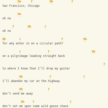
Dm
F
Bb
F
San Francisco, Chicago
Dm
oh no
F
Bb
C
oh no
Bb
C
F
Bb
for why enter in on a circular path?
C
F
Bb
on a pilgrimage leading straight back
F
to where I know that I’ll drop my guitar
Bb
F
C
I’ll abandon my car on the highway
Bb
F
don’t send me away
Bb
F
C
don’t set me upon some wild goose chase