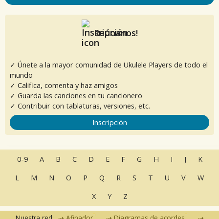
Reúnanos!
✓ Únete a la mayor comunidad de Ukulele Players de todo el
mundo
✓ Califica, comenta y haz amigos
✓ Guarda las canciones en tu cancionero
✓ Contribuir con tablaturas, versiones, etc.
Inscripción
0-9
A
B
C
D
E
F
G
H
I
J
K
L
M
N
O
P
Q
R
S
T
U
V
W
X
Y
Z
Nuestra red:
Afinador
Diagramas de acordes