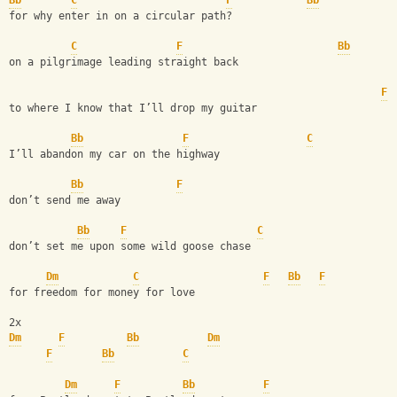
Bb
C
F
Bb
for why enter in on a circular path?
C
F
Bb
on a pilgrimage leading straight back
F
to where I know that I’ll drop my guitar
Bb
F
C
I’ll abandon my car on the highway
Bb
F
don’t send me away
Bb
F
C
don’t set me upon some wild goose chase
Dm
C
F
Bb
F
for freedom for money for love
2x
Dm
F
Bb
Dm
F
Bb
C
Dm
F
Bb
F