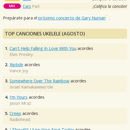
MIX
Cars
Part
¡Califica la canción!
Prepárate para el
próximo concierto de Gary Numan
.
TOP CANCIONES UKELELE (AGOSTO)
1.
Can't Help Falling In Love With You
acordes
Elvis Presley
2.
Riptide
acordes
Vance Joy
3.
Somewhere Over The Rainbow
acordes
Israel Kamakawiwo'ole
4.
I'm Yours
acordes
Jason Mraz
5.
Creep
acordes
Radiohead
6.
I Thought I Saw Your Face Today
acordes