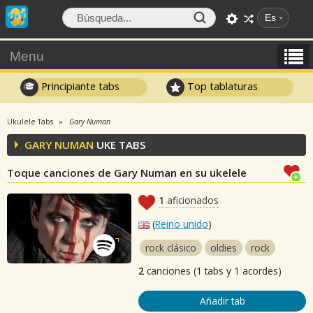
Es
Menu
Principiante tabs
Top tablaturas
Ukulele Tabs
Gary Numan
GARY NUMAN
UKE TABS
Toque canciones de Gary Numan en su ukelele
1
aficionados
(
Reino unido
)
rock clásico
oldies
rock
2
canciones (1 tabs y 1 acordes)
Añadir tab