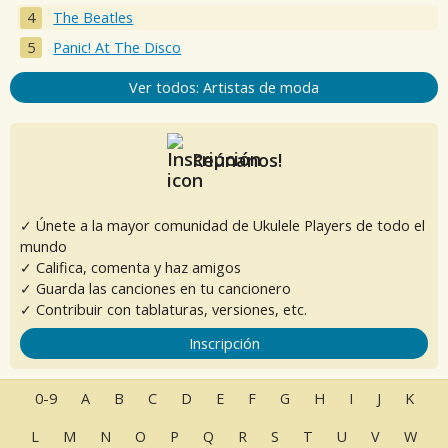
The Beatles
Panic! At The Disco
Ver todos: Artistas de moda
Reúnanos!
✓ Únete a la mayor comunidad de Ukulele Players de todo el
mundo
✓ Califica, comenta y haz amigos
✓ Guarda las canciones en tu cancionero
✓ Contribuir con tablaturas, versiones, etc.
Inscripción
0-9
A
B
C
D
E
F
G
H
I
J
K
L
M
N
O
P
Q
R
S
T
U
V
W