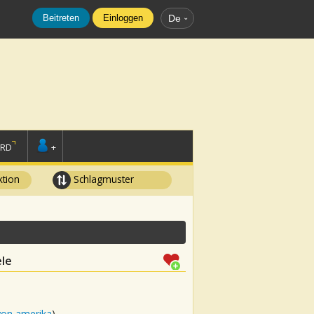
Beitreten
Einloggen
De
ORD
+
tion
Schlagmuster
ele
von amerika
)