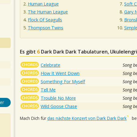
Human League
Soft C
The Human League
Gary 
Flock Of Seagulls
Brons
Thompson Twins
Simpl
Es gibt
6
Dark Dark Dark
Tabulaturen, Ukulelengri
CHORDS
Celebrate
Song b
CHORDS
How It Went Down
Song b
CHORDS
Something For Myself
Song b
CHORDS
Tell Me
Song b
CHORDS
Trouble No More
Song b
er
CHORDS
Wild Goose Chase
Song b
Mach Dich für
das nächste Konzert von Dark Dark Dark
ber