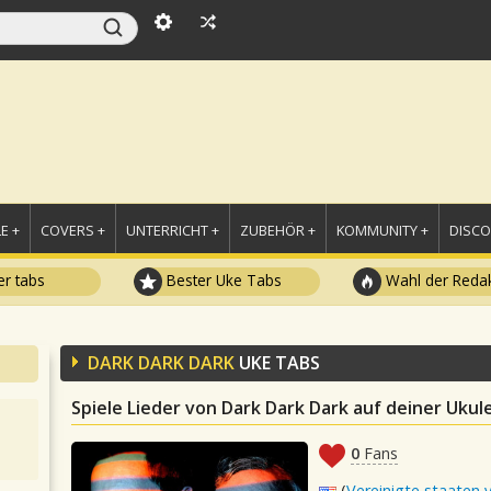
E +
COVERS +
UNTERRICHT +
ZUBEHÖR +
KOMMUNITY +
DISC
r tabs
Bester Uke Tabs
Wahl der Redak
DARK DARK DARK
UKE TABS
Spiele Lieder von Dark Dark Dark auf deiner Ukul
0
Fans
(
Vereinigte staaten 