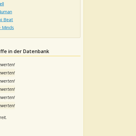
ell
Numan
ki Beat
e Minds
ffe in der Datenbank
ewerten!
ewerten!
ewerten!
ewerten!
ewerten!
ewerten!
eit.