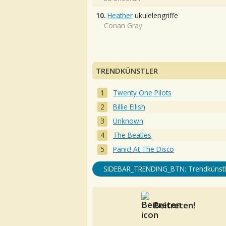
10.
Heather
ukulelengriffe
Conan Gray
TRENDKÜNSTLER
Twenty One Pilots
Billie Eilish
Unknown
The Beatles
Panic! At The Disco
SIDEBAR_TRENDING_BTN: Trendkünstl
Beitreten!