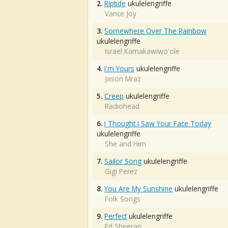
2.
Riptide
ukulelengriffe
Vance Joy
3.
Somewhere Over The Rainbow
ukulelengriffe
Israel Kamakawiwo'ole
4.
I'm Yours
ukulelengriffe
Jason Mraz
5.
Creep
ukulelengriffe
Radiohead
6.
I Thought I Saw Your Face Today
ukulelengriffe
She and Him
7.
Sailor Song
ukulelengriffe
Gigi Perez
8.
You Are My Sunshine
ukulelengriffe
Folk Songs
9.
Perfect
ukulelengriffe
Ed Sheeran