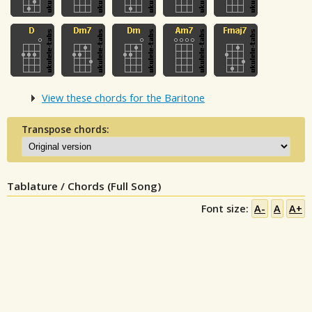
View these chords for the Baritone
Transpose chords:
Tablature / Chords (Full Song)
Font size:
A-
A
A+