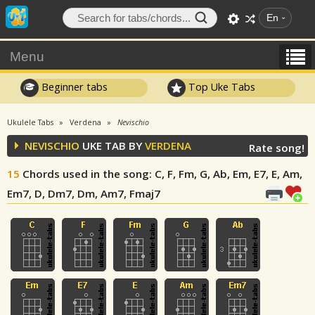
En
Menu
Beginner tabs
Top Uke Tabs
Ukulele Tabs
Verdena
Nevischio
NEVISCHIO
UKE TAB BY
VERDENA
Rate song!
15
Chords used in the song
: C, F, Fm, G, Ab, Em, E7, E, Am,
Em7, D, Dm7, Dm, Am7, Fmaj7