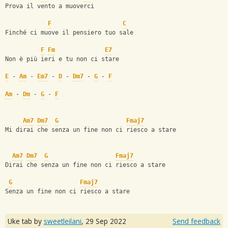
Prova il vento a muoverci
F
C
Finché ci muove il pensiero tuo sale
F
Fm
E7
Non è più ieri e tu non ci stare
E
 - 
Am
 - 
Em7
 - 
D
 - 
Dm7
 - 
G
 - 
F
Am
 - 
Dm
 - 
G
 - 
F
Am7
Dm7
G
Fmaj7
Mi dirai che senza un fine non ci riesco a stare
Am7
Dm7
G
Fmaj7
Dirai che senza un fine non ci riesco a stare
G
Fmaj7
Senza un fine non ci riesco a stare
Uke tab by
sweetleilani
,
29 Sep 2022
Send feedback