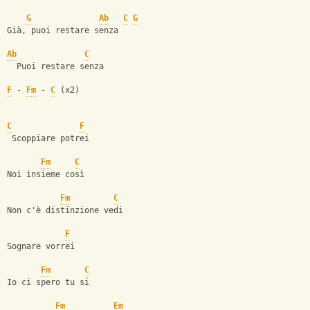
G
Ab
C
G
Già, puoi restare senza
Ab
C
  Puoi restare senza
F
 - 
Fm
 - 
C
 (x2)
C
F
 Scoppiare potrei
Fm
C
Noi insieme così
Fm
C
Non c'è distinzione vedi
F
Sognare vorrei
Fm
C
Io ci spero tu si
Fm
Em