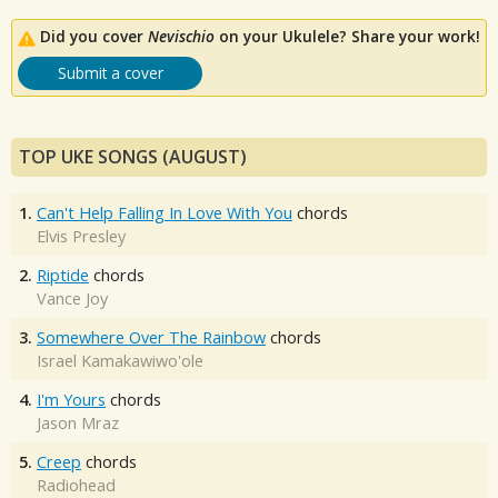
Did you cover
Nevischio
on your Ukulele? Share your work!
Submit a cover
TOP UKE SONGS (AUGUST)
1.
Can't Help Falling In Love With You
chords
Elvis Presley
2.
Riptide
chords
Vance Joy
3.
Somewhere Over The Rainbow
chords
Israel Kamakawiwo'ole
4.
I'm Yours
chords
Jason Mraz
5.
Creep
chords
Radiohead