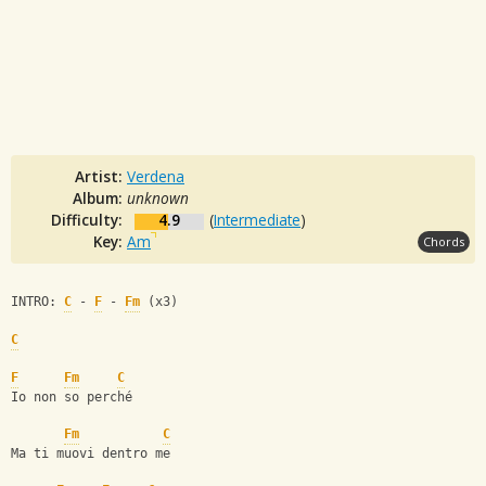
Artist:
Verdena
Album:
unknown
Difficulty:
4.9
(
Intermediate
)
Key:
Am
Chords
INTRO: 
C
 - 
F
 - 
Fm
 (x3)
C
F
Fm
C
Io non so perché
Fm
C
Ma ti muovi dentro me