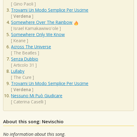
[
Gino Paoli
]
Trovami Un Modo Semplice Per Uscirne
[
Verdena
]
Somewhere Over The Rainbow
[
Israel Kamakawiwo'ole
]
Somewhere Only We Know
[
Keane
]
Across The Universe
[
The Beatles
]
Senza Dubbio
[
Articolo 31
]
Lullaby
[
The Cure
]
Trovami Un Modo Semplice Per Uscirne
[
Verdena
]
Nessuno Mi Può Giudicare
[
Caterina Caselli
]
About this song: Nevischio
No information about this song.