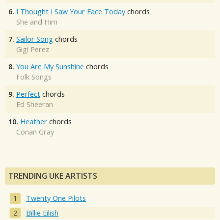
6.
I Thought I Saw Your Face Today
chords
She and Him
7.
Sailor Song
chords
Gigi Perez
8.
You Are My Sunshine
chords
Folk Songs
9.
Perfect
chords
Ed Sheeran
10.
Heather
chords
Conan Gray
TRENDING UKE ARTISTS
Twenty One Pilots
Billie Eilish