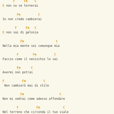
F
Fm
C
E
 non so se tornerai
Fm
C
Io non credo cambierai
F
Fm
C
E
 non sai di gelosia
Fm
C
Nella mia mente sei comunque mia
F
Fm
C
Faccio come il nevischio lo sai
Fm
C
Avermi non potrai
F
Fm
C
 Non cambierò mai di stile
Fm
C
Non mi vedrai come adesso affondare
F
Fm
C
Nel terreno che circonda il tuo viale