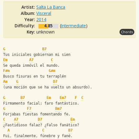
Artist:
Salta La Banca
Album:
Visceral
Year:
2014
Difficulty:
4.85
(
Intermediate
)
Key:
unknown
Chords
G
B7
Tus iniciales gobiernan mi sien
Em
A7
C
Se queda inmóvil el mundo.
F#m
G#m
Busco fisuras en tu terraplén
Am
G
D7
(una moción que se ha vuelto un absurdo).
G
B7
Em
Em7
F
C
Firmamento facial; faro fantástico.
G
F7
Bm7
Forjabas fiestas fomentando fe.
C
A7
D7
Em
¿Fastidioso falaz? ¿Falso fanático?
A
C
B7
Fui, finalmente, fúnebre y fané.