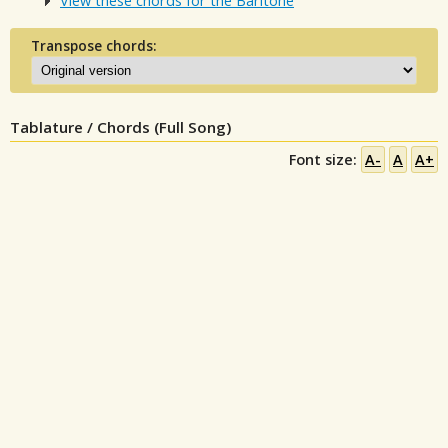
View these chords for the Baritone
Transpose chords:
Tablature / Chords (Full Song)
Font size:
A-
A
A+