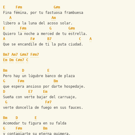
E
F#m
G#m
Fina fémina, por tu fastuosa frambuesa
A
Am
libero a la luna del acoso solar.
E
F#m
G
G#m
Quiero la noche a merced de tu estrella.
A
F#
B7
C
A
Que se encandile de ti la puta ciudad.
Bm7
Am7
G#m7
F#m7
Em
Dm
C#m7
C
Bm
D
E
Pero hay un lúgubre banco de plaza
G
F#m
Bm
que espera ansioso por darte hospedaje.
D
E7
Em
Sueña con verte bajar del carruaje,
G
F#7
verte doncella de fuego en sus fauces.
Bm
D
E
Acomodar tu figura en su falda
G
F#m
Bm
y contagiarte su eterna quimera.