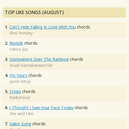
TOP UKE SONGS (AUGUST)
1.
Can't Help Falling In Love With You
chords
Elvis Presley
2.
Riptide
chords
Vance Joy
3.
Somewhere Over The Rainbow
chords
Israel Kamakawiwo'ole
4.
I'm Yours
chords
Jason Mraz
5.
Creep
chords
Radiohead
6.
I Thought I Saw Your Face Today
chords
She and Him
7.
Sailor Song
chords