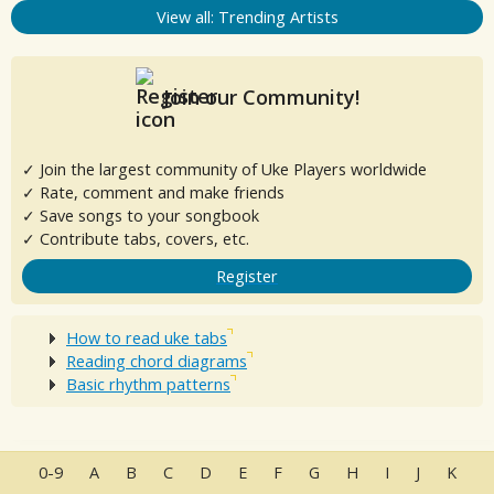
View all: Trending Artists
Join our Community!
✓ Join the largest community of Uke Players worldwide
✓ Rate, comment and make friends
✓ Save songs to your songbook
✓ Contribute tabs, covers, etc.
Register
How to read uke tabs
Reading chord diagrams
Basic rhythm patterns
0-9
A
B
C
D
E
F
G
H
I
J
K