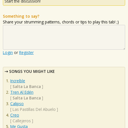
Start the discussion!
Something to say?
Share your strumming patterns, chords or tips to play this tab! ;)
Login
or
Register
SONGS YOU MIGHT LIKE
Increíble
[
Salta La Banca
]
Tren Al Edén
[
Salta La Banca
]
Calipso
[
Las Pastillas Del Abuelo
]
Creo
[
Callejeros
]
Me Gusta