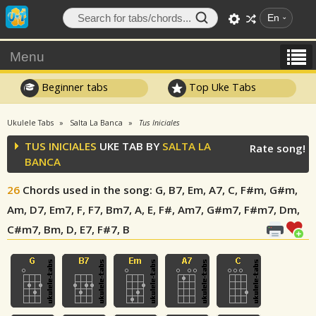
En
Menu
Beginner tabs
Top Uke Tabs
Ukulele Tabs
Salta La Banca
Tus Iniciales
TUS INICIALES
UKE TAB BY
SALTA LA
Rate song!
BANCA
26
Chords used in the song
: G, B7, Em, A7, C, F#m, G#m,
Am, D7, Em7, F, F7, Bm7, A, E, F#, Am7, G#m7, F#m7, Dm,
C#m7, Bm, D, E7, F#7, B