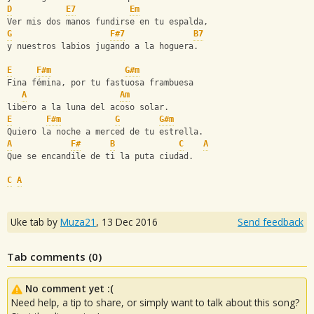
D
E7
Em
Ver mis dos manos fundirse en tu espalda,
G
F#7
B7
y nuestros labios jugando a la hoguera.
E
F#m
G#m
Fina fémina, por tu fastuosa frambuesa
A
Am
libero a la luna del acoso solar.
E
F#m
G
G#m
Quiero la noche a merced de tu estrella.
A
F#
B
C
A
Que se encandile de ti la puta ciudad.
C
A
Uke tab by
Muza21
,
13 Dec 2016
Send feedback
Tab comments (
0
)
No comment yet :(
Need help, a tip to share, or simply want to talk about this song?