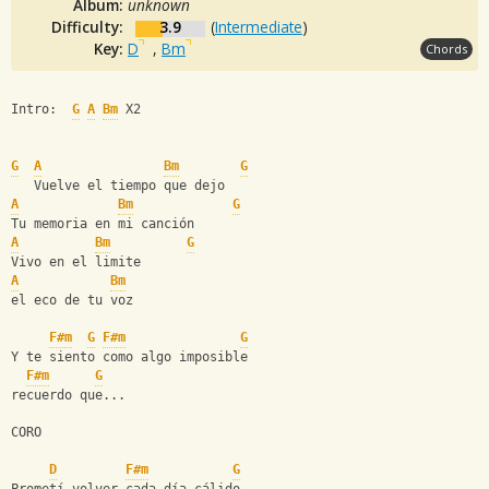
Album:
unknown
Difficulty:
3.9
(
Intermediate
)
Key:
D
,
Bm
Chords
Intro:  
G
A
Bm
 X2
G
A
Bm
G
   Vuelve el tiempo que dejo
A
Bm
G
Tu memoria en mi canción
A
Bm
G
Vivo en el limite
A
Bm
el eco de tu voz
F#m
G
F#m
G
Y te siento como algo imposible
F#m
G
recuerdo que...
CORO
D
F#m
G