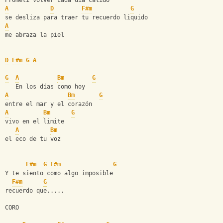
Prometí volver cada día cálido
A
D
F#m
G
se desliza para traer tu recuerdo liquido
A
me abraza la piel
D
F#m
G
A
G
A
Bm
G
   En los días como hoy
A
Bm
G
entre el mar y el corazón
A
Bm
G
vivo en el limite
A
Bm
el eco de tu voz
F#m
G
F#m
G
Y te siento como algo imposible
F#m
G
recuerdo que.....
CORO