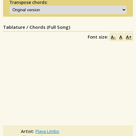
Transpose chords:
Tablature / Chords (Full Song)
Font size:
A-
A
A+
Artist:
Playa Limbo