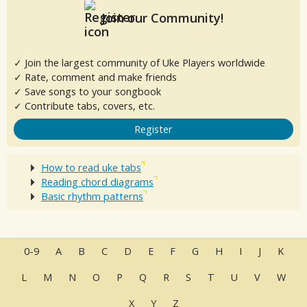
Join our Community!
✓ Join the largest community of Uke Players worldwide
✓ Rate, comment and make friends
✓ Save songs to your songbook
✓ Contribute tabs, covers, etc.
Register
How to read uke tabs
Reading chord diagrams
Basic rhythm patterns
0-9
A
B
C
D
E
F
G
H
I
J
K
L
M
N
O
P
Q
R
S
T
U
V
W
X
Y
Z