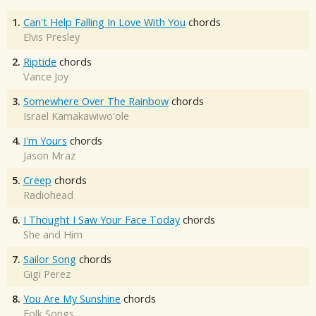
1.
Can't Help Falling In Love With You
chords
Elvis Presley
2.
Riptide
chords
Vance Joy
3.
Somewhere Over The Rainbow
chords
Israel Kamakawiwo'ole
4.
I'm Yours
chords
Jason Mraz
5.
Creep
chords
Radiohead
6.
I Thought I Saw Your Face Today
chords
She and Him
7.
Sailor Song
chords
Gigi Perez
8.
You Are My Sunshine
chords
Folk Songs