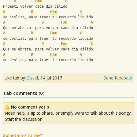
D
F#m
G
Prometí volver cada día cálido
A
D
F#m
G
se desliza, para traer tu recuerdo liquido
A
D
F#m
G
Que me abraza, para volver cada día cálido
A
D
F#m
G
se desliza, para traer tu recuerdo liquido
A
D
F#m
G
Que me abraza, para volver cada día cálido
A
D
F#m
G
se desliza, para traer tu recuerdo liquido
Uke tab by
Gissel
,
14 Jul 2017
Send feedback
Tab comments (
0
)
No comment yet :(
Need help, a tip to share, or simply want to talk about this song?
Start the discussion!
Something to say?