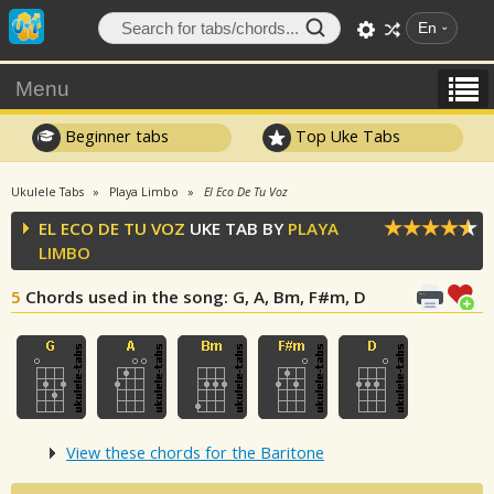
En
Menu
Beginner tabs
Top Uke Tabs
Ukulele Tabs
Playa Limbo
El Eco De Tu Voz
EL ECO DE TU VOZ
UKE TAB BY
PLAYA
LIMBO
5
Chords used in the song
: G, A, Bm, F#m, D
View these chords for the Baritone