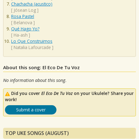
Chachacha (acustico)
[
Jósean Log
]
Rosa Pastel
[
Belanova
]
Qué Hago Yo?
[
Ha-ash
]
Lo Que Construimos
[
Natalia Lafourcade
]
About this song: El Eco De Tu Voz
No information about this song.
Did you cover
El Eco De Tu Voz
on your Ukulele? Share your
work!
Submit a cover
TOP UKE SONGS (AUGUST)