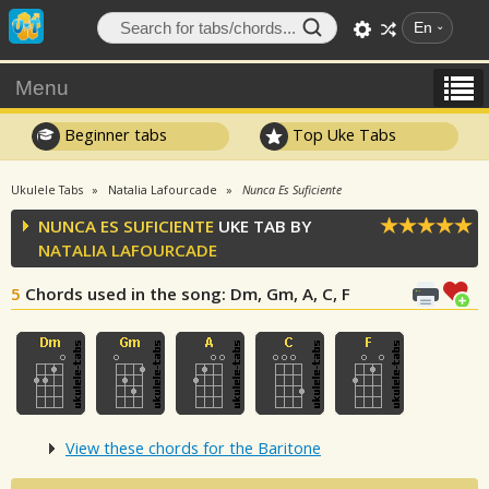
En
Menu
Beginner tabs
Top Uke Tabs
Ukulele Tabs
Natalia Lafourcade
Nunca Es Suficiente
NUNCA ES SUFICIENTE
UKE TAB BY
NATALIA LAFOURCADE
5
Chords used in the song
: Dm, Gm, A, C, F
View these chords for the Baritone