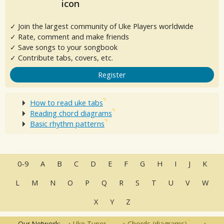
✓ Join the largest community of Uke Players worldwide
✓ Rate, comment and make friends
✓ Save songs to your songbook
✓ Contribute tabs, covers, etc.
Register
How to read uke tabs
Reading chord diagrams
Basic rhythm patterns
0-9
A
B
C
D
E
F
G
H
I
J
K
L
M
N
O
P
Q
R
S
T
U
V
W
X
Y
Z
Our Network:
Uke Tuner
Chords (diagrams)