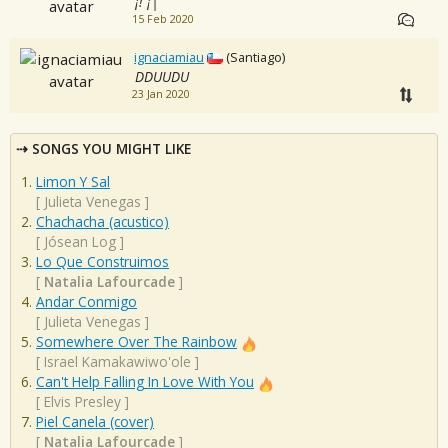
¡! ¡|
15 Feb 2020
ignaciamiau
(Santiago)
DDUUDU
23 Jan 2020
SONGS YOU MIGHT LIKE
Limon Y Sal
[
Julieta Venegas
]
Chachacha (acustico)
[
Jósean Log
]
Lo Que Construimos
[
Natalia Lafourcade
]
Andar Conmigo
[
Julieta Venegas
]
Somewhere Over The Rainbow
[
Israel Kamakawiwo'ole
]
Can't Help Falling In Love With You
[
Elvis Presley
]
Piel Canela (cover)
[
Natalia Lafourcade
]