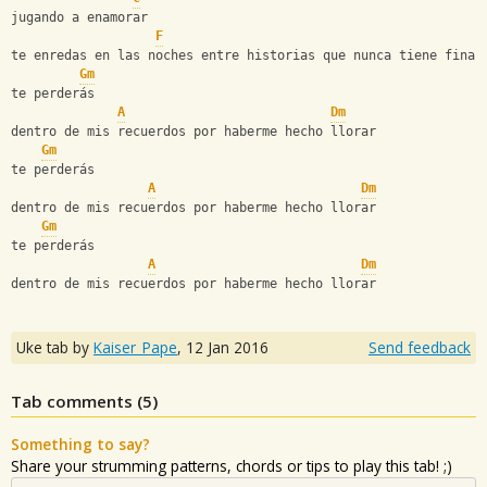
jugando a enamorar
F
te enredas en las noches entre historias que nunca tiene final
Gm
te perderás
A
Dm
dentro de mis recuerdos por haberme hecho llorar
Gm
te perderás
A
Dm
dentro de mis recuerdos por haberme hecho llorar
Gm
te perderás
A
Dm
dentro de mis recuerdos por haberme hecho llorar
Uke tab by
Kaiser_Pape
,
12 Jan 2016
Send feedback
Tab comments (
5
)
Something to say?
Share your strumming patterns, chords or tips to play this tab! ;)