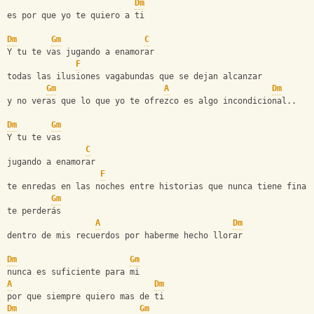
Dm
es por que yo te quiero a ti
Dm
Gm
C
Y tu te vas jugando a enamorar
F
todas las ilusiones vagabundas que se dejan alcanzar
Gm
A
Dm
y no veras que lo que yo te ofrezco es algo incondicional..
Dm
Gm
Y tu te vas
C
jugando a enamorar
F
te enredas en las noches entre historias que nunca tiene final
Gm
te perderás
A
Dm
dentro de mis recuerdos por haberme hecho llorar
Dm
Gm
nunca es suficiente para mi
A
Dm
por que siempre quiero mas de ti
Dm
Gm