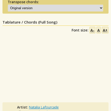
Transpose chords:
Tablature / Chords (Full Song)
Font size:
A-
A
A+
Artist:
Natalia Lafourcade