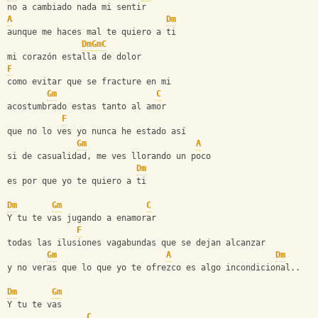
no a cambiado nada mi sentir
A
Dm
aunque me haces mal te quiero a ti
Dm
Gm
C
mi corazón estalla de dolor
F
como evitar que se fracture en mi
Gm
C
acostumbrado estas tanto al amor
F
que no lo ves yo nunca he estado así
Gm
A
si de casualidad, me ves llorando un poco
Dm
es por que yo te quiero a ti
Dm
Gm
C
Y tu te vas jugando a enamorar
F
todas las ilusiones vagabundas que se dejan alcanzar
Gm
A
Dm
y no veras que lo que yo te ofrezco es algo incondicional..
Dm
Gm
Y tu te vas
C