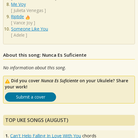
Me Voy
[
Julieta Venegas
]
Riptide
[
Vance Joy
]
Someone Like You
[
Adele
]
About this song: Nunca Es Suficiente
No information about this song.
Did you cover
Nunca Es Suficiente
on your Ukulele? Share
your work!
Submit a cover
TOP UKE SONGS (AUGUST)
1.
Can't Help Falling In Love With You
chords