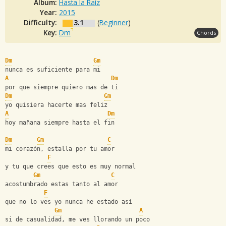
Album:
Hasta la Raíz
Year:
2015
Difficulty:
3.1
(
Beginner
)
Key:
Dm
Chords
Dm
Gm
nunca es suficiente para mi
A
Dm
por que siempre quiero mas de ti
Dm
Gm
yo quisiera hacerte mas feliz
A
Dm
hoy mañana siempre hasta el fin
Dm
Gm
C
mi corazón, estalla por tu amor
F
y tu que crees que esto es muy normal
Gm
C
acostumbrado estas tanto al amor
F
que no lo ves yo nunca he estado así
Gm
A
si de casualidad, me ves llorando un poco