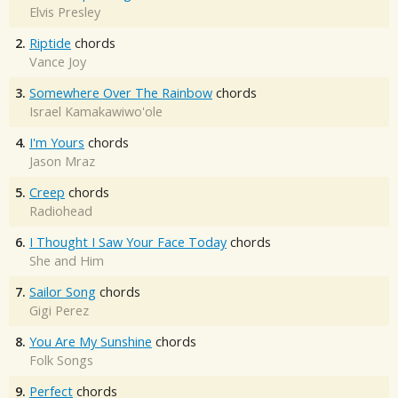
Elvis Presley
2.
Riptide
chords
Vance Joy
3.
Somewhere Over The Rainbow
chords
Israel Kamakawiwo'ole
4.
I'm Yours
chords
Jason Mraz
5.
Creep
chords
Radiohead
6.
I Thought I Saw Your Face Today
chords
She and Him
7.
Sailor Song
chords
Gigi Perez
8.
You Are My Sunshine
chords
Folk Songs
9.
Perfect
chords