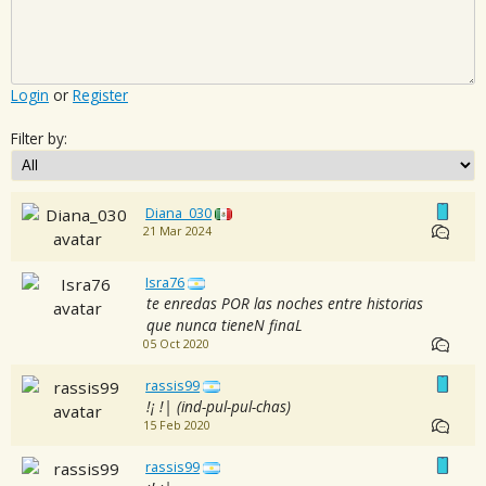
Login
or
Register
Filter by:
Diana_030
21 Mar 2024
Isra76
te enredas POR las noches entre historias
que nunca tieneN finaL
05 Oct 2020
rassis99
!¡ !| (ind-pul-pul-chas)
15 Feb 2020
rassis99