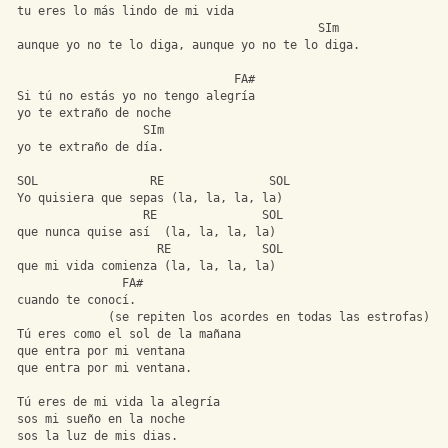
 tu eres lo más lindo de mi vida
                                            SIm
 aunque yo no te lo diga, aunque yo no te lo diga.
                                FA#
 Si tú no estás yo no tengo alegría
 yo te extraño de noche
                   SIm
 yo te extraño de día.
 SOL                RE               SOL
 Yo quisiera que sepas (la, la, la, la)
                   RE               SOL
 que nunca quise así  (la, la, la, la)
                     RE             SOL
 que mi vida comienza (la, la, la, la)
                FA#
 cuando te conocí.
              (se repiten los acordes en todas las estrofas)
 Tú eres como el sol de la mañana
 que entra por mi ventana
 que entra por mi ventana.
 Tú eres de mi vida la alegría
 sos mi sueño en la noche
 sos la luz de mis dias.