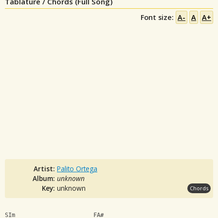
Tablature / Chords (Full Song)
Font size:
A-
A
A+
Artist:
Palito Ortega
Album:
unknown
Key:
unknown
Chords
SIm                       FA#