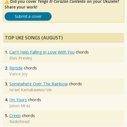
Did you cover
Tengo El Corazón Contento
on your Ukulele?
Share your work!
Submit a cover
TOP UKE SONGS (AUGUST)
1.
Can't Help Falling In Love With You
chords
Elvis Presley
2.
Riptide
chords
Vance Joy
3.
Somewhere Over The Rainbow
chords
Israel Kamakawiwo'ole
4.
I'm Yours
chords
Jason Mraz
5.
Creep
chords
Radiohead