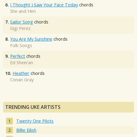
6.
I Thought I Saw Your Face Today
chords
She and Him
7.
Sailor Song
chords
Gigi Perez
8.
You Are My Sunshine
chords
Folk Songs
9.
Perfect
chords
Ed Sheeran
10.
Heather
chords
Conan Gray
TRENDING UKE ARTISTS
Twenty One Pilots
Billie Eilish