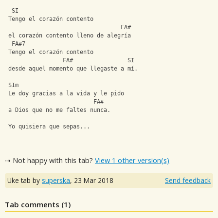
  SI
 Tengo el corazón contento
                                  FA#
 el corazón contento lleno de alegría
  FA#7
 Tengo el corazón contento
                 FA#                SI
 desde aquel momento que llegaste a mí.
 SIm
 Le doy gracias a la vida y le pido
                          FA#
 a Dios que no me faltes nunca.
 Yo quisiera que sepas...
⇢ Not happy with this tab?
View 1 other version(s)
Uke tab by
superska
,
23 Mar 2018
Send feedback
Tab comments (
1
)