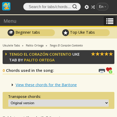
En
Menu
Beginner tabs
Top Uke Tabs
Ukulele Tabs
Palito Ortega
Tengo El Corazón Contento
TENGO EL CORAZÓN CONTENTO
UKE
TAB BY
PALITO ORTEGA
0
Chords used in the song
:
View these chords for the Baritone
Transpose chords: