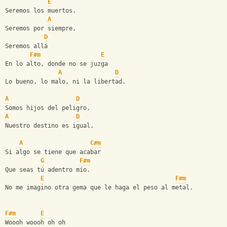
E
Seremos los muertos.
A
Seremos por siempre,
D
Seremos allá
F#m
E
En lo alto, donde no se juzga
A
D
Lo bueno, lo malo, ni la libertad.
A
D
Somos hijos del peligro,
A
D
Nuestro destino es igual.
A
C#m
Si algo se tiene que acabar
G
F#m
Que seas tú adentro mío.
E
F#m
No me imagino otra gema que le haga el peso al metal.
F#m
E
Woooh woooh oh oh