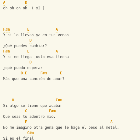
A
D
oh oh oh oh  ( x2 )
F#m
E
A
Y si lo llevas ya en tus venas
D
¿Qué puedes cambiar?
F#m
E
A
Y si me llega justo esa flecha
D
¿qué puedo esperar
D
E
F#m
E
Más que una canción de amor?
A
C#m
Si algo se tiene que acabar
G
F#m
Que seas tú adentro mío.
E
A
No me imagino otra gema que le haga el peso al metal.
C#m
Si es el final