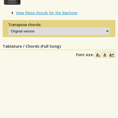
View these chords for the Baritone
Transpose chords:
Tablature / Chords (Full Song)
Font size:
A-
A
A+