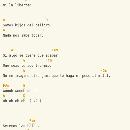
D
Ni la libertad.
A
D
Somos hijos del peligro.
A
D
Nada nos sabe tocar.
A
C#m
Si algo se tiene que acabar
G
F#m
Que seas tú adentro mío.
E
F#m
No me imagino otra gema que le haga el peso al metal.
F#m
E
Woooh woooh oh oh
A
D
oh oh oh oh  ( x2 )
F#m
Seremos las balas,