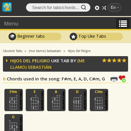
En
Menu
Beginner tabs
Top Uke Tabs
Ukulele Tabs
(me llamo) Sebastián
Hijos Del Peligro
HIJOS DEL PELIGRO
UKE TAB BY
(ME
LLAMO) SEBASTIÁN
6
Chords used in the song
: F#m, E, A, D, C#m, G