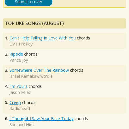
Submit a cover
TOP UKE SONGS (AUGUST)
1.
Can't Help Falling In Love With You
chords
Elvis Presley
2.
Riptide
chords
Vance Joy
3.
Somewhere Over The Rainbow
chords
Israel Kamakawiwo'ole
4.
I'm Yours
chords
Jason Mraz
5.
Creep
chords
Radiohead
6.
I Thought I Saw Your Face Today
chords
She and Him