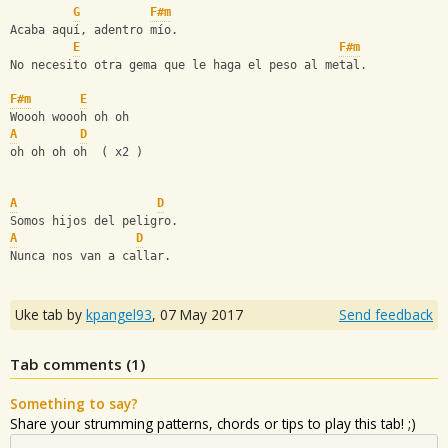
G
F#m
Acaba aquí, adentro mío.
E
F#m
No necesito otra gema que le haga el peso al metal.
F#m
E
Woooh woooh oh oh
A
D
oh oh oh oh  ( x2 )
A
D
Somos hijos del peligro.
A
D
Nunca nos van a callar.
Uke tab by
kpangel93
,
07 May 2017
Send feedback
Tab comments (
1
)
Something to say?
Share your strumming patterns, chords or tips to play this tab! ;)