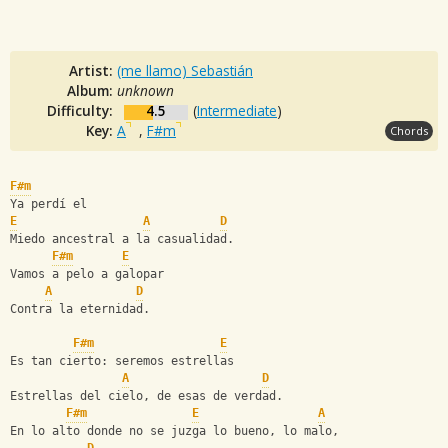
Artist:
(me llamo) Sebastián
Album:
unknown
Difficulty:
4.5
(
Intermediate
)
Key:
A
,
F#m
Chords
F#m
Ya perdí el
E
A
D
Miedo ancestral a la casualidad.
F#m
E
Vamos a pelo a galopar
A
D
Contra la eternidad.
F#m
E
Es tan cierto: seremos estrellas
A
D
Estrellas del cielo, de esas de verdad.
F#m
E
A
En lo alto donde no se juzga lo bueno, lo malo,