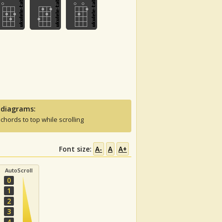
 diagrams:
 chords to top while scrolling
Font size:
A-
A
A+
AutoScroll
0
1
2
3
4