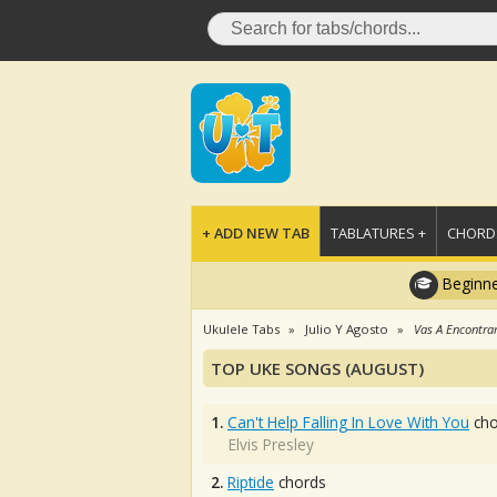
+ ADD NEW TAB
TABLATURES +
CHORDS
Beginne
Ukulele Tabs
Julio Y Agosto
Vas A Encontra
TOP UKE SONGS (AUGUST)
1.
Can't Help Falling In Love With You
cho
Elvis Presley
2.
Riptide
chords