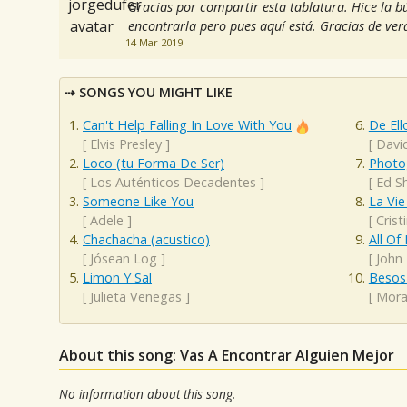
Gracias por compartir esta tablatura. Hice la 
encontrarla pero pues aquí está. Gracias de ver
14 Mar 2019
SONGS YOU MIGHT LIKE
Can't Help Falling In Love With You
De Ell
[
Elvis Presley
]
[
Davi
Loco (tu Forma De Ser)
Photo
[
Los Auténticos Decadentes
]
[
Ed S
Someone Like You
La Vie
[
Adele
]
[
Cristi
Chachacha (acustico)
All Of
[
Jósean Log
]
[
John
Limon Y Sal
Besos
[
Julieta Venegas
]
[
Mora
About this song: Vas A Encontrar Alguien Mejor
No information about this song.