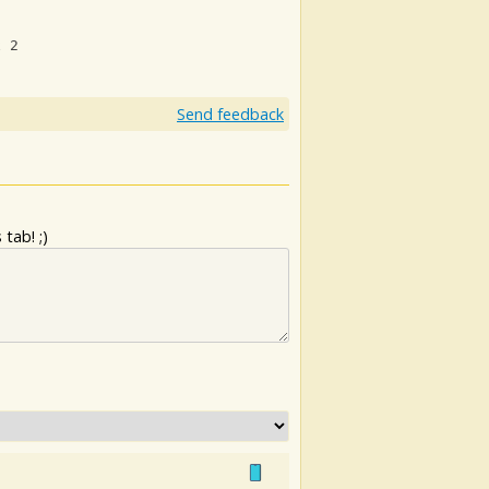
x 2
Send feedback
tab! ;)