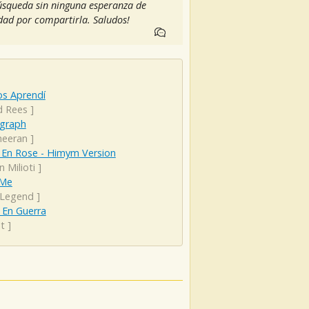
búsqueda sin ninguna esperanza de
dad por compartirla. Saludos!
os Aprendí
d Rees
]
graph
heeran
]
 En Rose - Himym Version
n Milioti
]
 Me
 Legend
]
 En Guerra
t
]