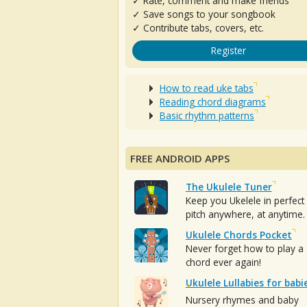
✓ Rate, comment and make friends
✓ Save songs to your songbook
✓ Contribute tabs, covers, etc.
Register
How to read uke tabs
Reading chord diagrams
Basic rhythm patterns
FREE ANDROID APPS
The Ukulele Tuner
Keep you Ukelele in perfect
pitch anywhere, at anytime.
Ukulele Chords Pocket
Never forget how to play a
chord ever again!
Ukulele Lullabies for babi
Nursery rhymes and baby