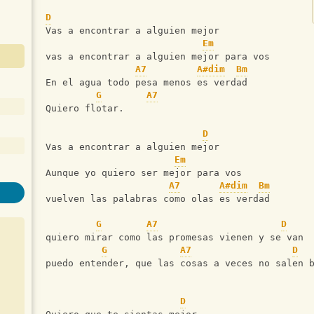
D
Vas a encontrar a alguien mejor
Em
vas a encontrar a alguien mejor para vos
A7
A#dim
Bm
En el agua todo pesa menos es verdad
G
A7
Quiero flotar.
D
Vas a encontrar a alguien mejor
Em
Aunque yo quiero ser mejor para vos
A7
A#dim
Bm
vuelven las palabras como olas es verdad
G
A7
D
quiero mirar como las promesas vienen y se van
G
A7
D
puedo entender, que las cosas a veces no salen 
D