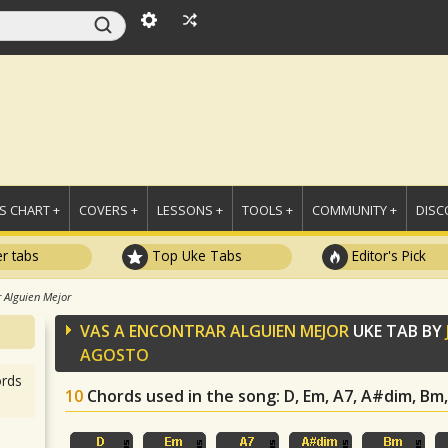
 CHART +
COVERS +
LESSONS +
TOOLS +
COMMUNITY +
DISC
r tabs
Top Uke Tabs
Editor's Pick
r Alguien Mejor
VAS A ENCONTRAR ALGUIEN MEJOR
UKE TAB BY
AGOSTO
rds
10
Chords used in the song
: D, Em, A7, A#dim, Bm