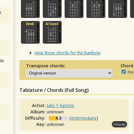
s
View these chords for the Baritone
ds
Transpose chords:
Chord
Pin
Tablature / Chords (Full Song)
Artist:
Julio Y Agosto
Album:
unknown
Difficulty:
4.3
(
Intermediate
)
Key:
unknown
Chords