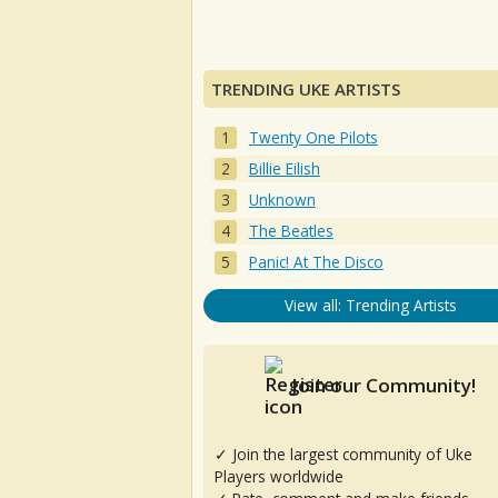
TRENDING UKE ARTISTS
Twenty One Pilots
Billie Eilish
Unknown
The Beatles
Panic! At The Disco
View all: Trending Artists
Join our Community!
✓ Join the largest community of Uke
Players worldwide