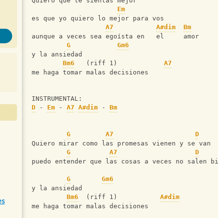
Quiero que te sientas mejor
Em
es que yo quiero lo mejor para vos
A7
A#dim
Bm
aunque a veces sea egoísta en   el     amor
G
Gm6
y la ansiedad
Bm6
   (riff 1)            
A7
me haga tomar malas decisiones
INSTRUMENTAL:
D
 - 
Em
 - 
A7
A#dim
 - 
Bm
G
A7
D
Quiero mirar como las promesas vienen y se van
G
A7
D
puedo entender que las cosas a veces no salen b
G
Gm6
y la ansiedad
Bm6
  (riff 1)           
A#dim
es
me haga tomar malas decisiones