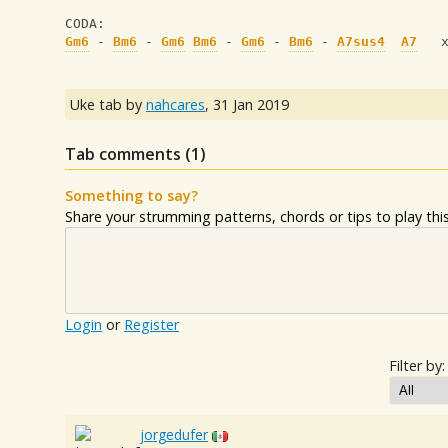
CODA:
Gm6
 - 
Bm6
 - 
Gm6
Bm6
 - 
Gm6
 - 
Bm6
 - 
A7sus4
A7
   
Uke tab by
nahcares
,
31 Jan 2019
Tab comments (
1
)
Something to say?
Share your strumming patterns, chords or tips to play this 
Login
or
Register
Filter by:
jorgedufer