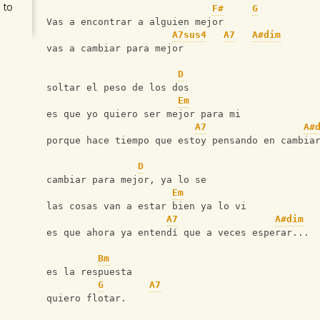
 to
F#
G
Vas a encontrar a alguien mejor
A7sus4
A7
A#dim
vas a cambiar para mejor
D
soltar el peso de los dos
Em
es que yo quiero ser mejor para mi
A7
A#
porque hace tiempo que estoy pensando en cambia
D
cambiar para mejor, ya lo se
Em
las cosas van a estar bien ya lo vi
A7
A#dim
es que ahora ya entendí que a veces esperar...
Bm
es la respuesta
G
A7
quiero flotar.