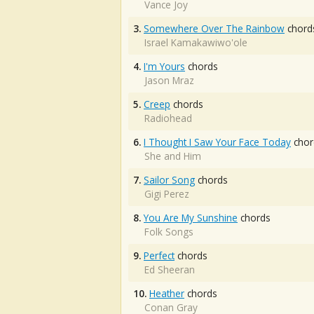
Vance Joy
3.
Somewhere Over The Rainbow
chord
Israel Kamakawiwo'ole
4.
I'm Yours
chords
Jason Mraz
5.
Creep
chords
Radiohead
6.
I Thought I Saw Your Face Today
chor
She and Him
7.
Sailor Song
chords
Gigi Perez
8.
You Are My Sunshine
chords
Folk Songs
9.
Perfect
chords
Ed Sheeran
10.
Heather
chords
Conan Gray