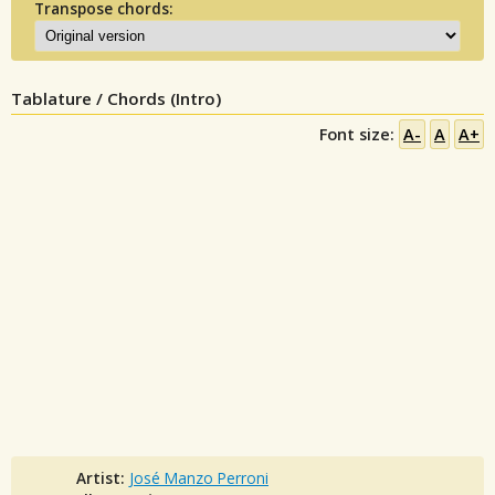
Transpose chords:
Tablature / Chords (Intro)
Font size:
A-
A
A+
Artist:
José Manzo Perroni