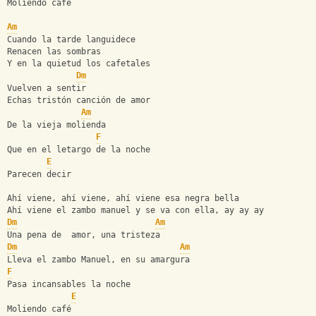
Moliendo café 
Am
Cuando la tarde languidece 
Renacen las sombras 
Y en la quietud los cafetales 
Dm
Vuelven a sentir 
Echas tristón canción de amor 
Am
De la vieja molienda 
F
Que en el letargo de la noche  
E
Parecen decir  
Ahí viene, ahí viene, ahí viene esa negra bella 
Ahí viene el zambo manuel y se va con ella, ay ay ay
Dm
Am
Una pena de  amor, una tristeza 
Dm
Am
Lleva el zambo Manuel, en su amargura 
F
Pasa incansables la noche  
E
Moliendo café 