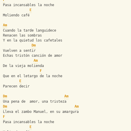
Pasa incansables la noche  
E
Moliendo café 
Am
Cuando la tarde languidece 
Renacen las sombras 
Y en la quietud los cafetales 
Dm
Vuelven a sentir 
Echas tristón canción de amor 
Am
De la vieja molienda 
F
Que en el letargo de la noche  
E
Parecen decir
Dm
Am
Una pena de  amor, una tristeza 
Dm
Am
Lleva el zambo Manuel, en su amargura 
F
Pasa incansables la noche  
E