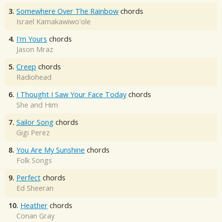
3.
Somewhere Over The Rainbow
chords
Israel Kamakawiwo'ole
4.
I'm Yours
chords
Jason Mraz
5.
Creep
chords
Radiohead
6.
I Thought I Saw Your Face Today
chords
She and Him
7.
Sailor Song
chords
Gigi Perez
8.
You Are My Sunshine
chords
Folk Songs
9.
Perfect
chords
Ed Sheeran
10.
Heather
chords
Conan Gray