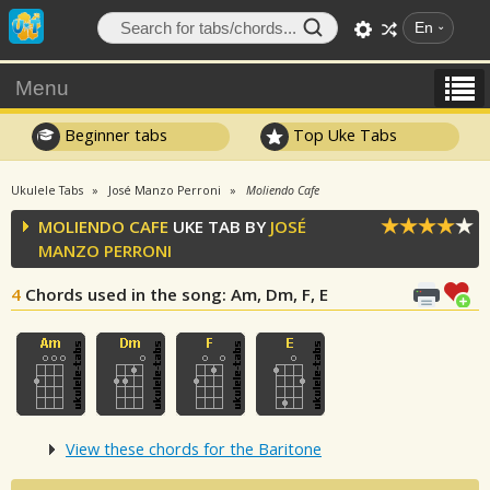
En
Menu
Beginner tabs
Top Uke Tabs
Ukulele Tabs
José Manzo Perroni
Moliendo Cafe
MOLIENDO CAFE
UKE TAB BY
JOSÉ
MANZO PERRONI
4
Chords used in the song
: Am, Dm, F, E
View these chords for the Baritone