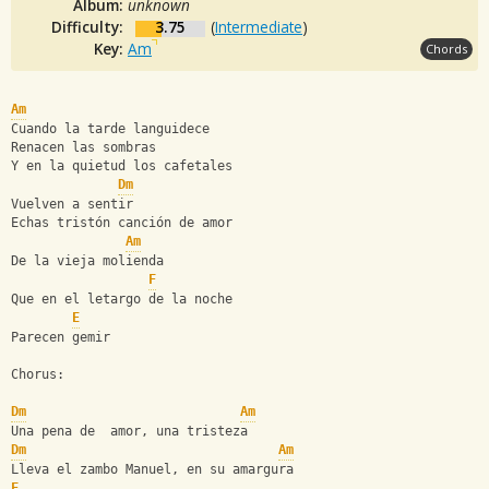
Album:
unknown
Difficulty:
3.75
(
Intermediate
)
Key:
Am
Chords
Am
Cuando la tarde languidece 
Renacen las sombras 
Y en la quietud los cafetales 
Dm
Vuelven a sentir 
Echas tristón canción de amor 
Am
De la vieja molienda 
F
Que en el letargo de la noche  
E
Parecen gemir 
Chorus: 
Dm
Am
Una pena de  amor, una tristeza 
Dm
Am
Lleva el zambo Manuel, en su amargura 
F