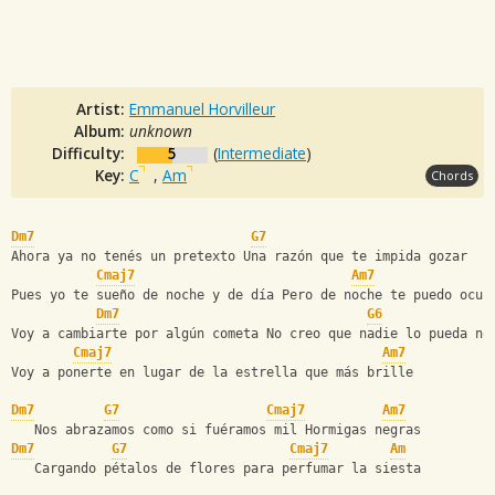
Artist:
Emmanuel Horvilleur
Album:
unknown
Difficulty:
5
(
Intermediate
)
Key:
C
,
Am
Chords
Dm7
G7
Ahora ya no tenés un pretexto Una razón que te impida gozar
Cmaj7
Am7
Pues yo te sueño de noche y de día Pero de noche te puedo ocul
Dm7
G6
Voy a cambiarte por algún cometa No creo que nadie lo pueda no
Cmaj7
Am7
Voy a ponerte en lugar de la estrella que más brille
Dm7
G7
Cmaj7
Am7
   Nos abrazamos como si fuéramos mil Hormigas negras
Dm7
G7
Cmaj7
Am
   Cargando pétalos de flores para perfumar la siesta