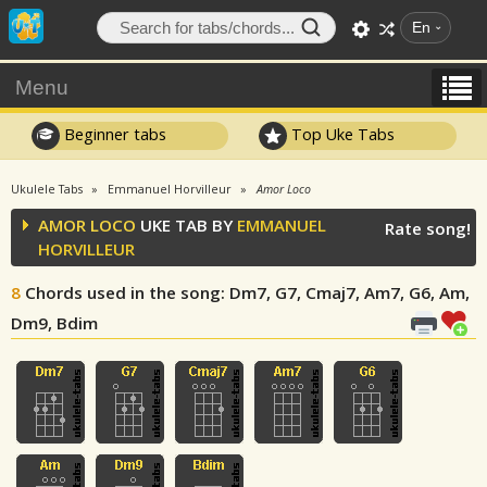
En
Menu
Beginner tabs
Top Uke Tabs
Ukulele Tabs
Emmanuel Horvilleur
Amor Loco
AMOR LOCO
UKE TAB BY
EMMANUEL
Rate song!
HORVILLEUR
8
Chords used in the song
: Dm7, G7, Cmaj7, Am7, G6, Am,
Dm9, Bdim