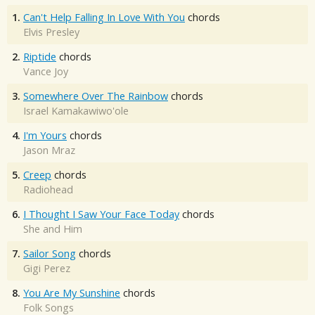
1.
Can't Help Falling In Love With You
chords
Elvis Presley
2.
Riptide
chords
Vance Joy
3.
Somewhere Over The Rainbow
chords
Israel Kamakawiwo'ole
4.
I'm Yours
chords
Jason Mraz
5.
Creep
chords
Radiohead
6.
I Thought I Saw Your Face Today
chords
She and Him
7.
Sailor Song
chords
Gigi Perez
8.
You Are My Sunshine
chords
Folk Songs