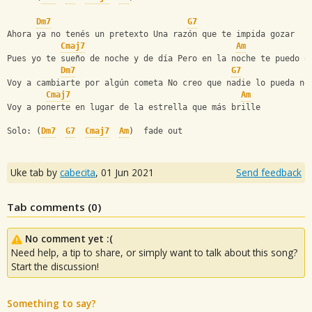
Dm7
G7
Ahora ya no tenés un pretexto Una razón que te impida gozar
Cmaj7
Am
Pues yo te sueño de noche y de día Pero en la noche te puedo o
Dm7
G7
Voy a cambiarte por algún cometa No creo que nadie lo pueda no
Cmaj7
Am
Voy a ponerte en lugar de la estrella que más brille
Solo: (
Dm7
G7
Cmaj7
Am
)  fade out
Uke tab by
cabecita
,
01 Jun 2021
Send feedback
Tab comments (
0
)
No comment yet :(
Need help, a tip to share, or simply want to talk about this song?
Start the discussion!
Something to say?