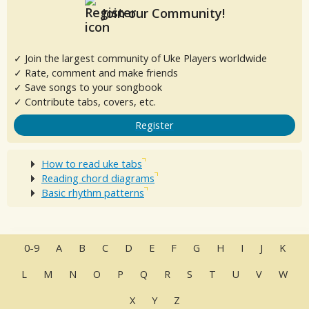
Join our Community!
✓ Join the largest community of Uke Players worldwide
✓ Rate, comment and make friends
✓ Save songs to your songbook
✓ Contribute tabs, covers, etc.
Register
How to read uke tabs
Reading chord diagrams
Basic rhythm patterns
0-9
A
B
C
D
E
F
G
H
I
J
K
L
M
N
O
P
Q
R
S
T
U
V
W
X
Y
Z