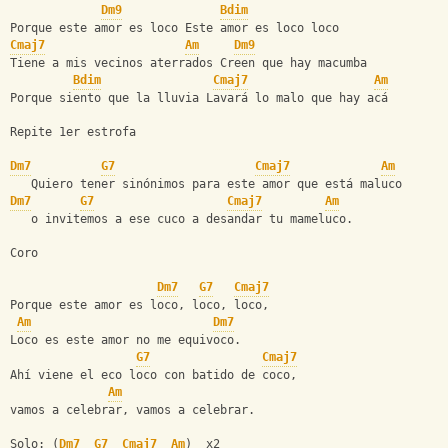
Dm9
Bdim
Porque este amor es loco Este amor es loco loco
Cmaj7
Am
Dm9
Tiene a mis vecinos aterrados Creen que hay macumba
Bdim
Cmaj7
Am
Porque siento que la lluvia Lavará lo malo que hay acá
Repite 1er estrofa
Dm7
G7
Cmaj7
Am
   Quiero tener sinónimos para este amor que está maluco
Dm7
G7
Cmaj7
Am
   o invitemos a ese cuco a desandar tu mameluco.
Coro
Dm7
G7
Cmaj7
Porque este amor es loco, loco, loco,
Am
Dm7
Loco es este amor no me equivoco.
G7
Cmaj7
Ahí viene el eco loco con batido de coco,
Am
vamos a celebrar, vamos a celebrar.
Solo: (
Dm7
G7
Cmaj7
Am
)  x2