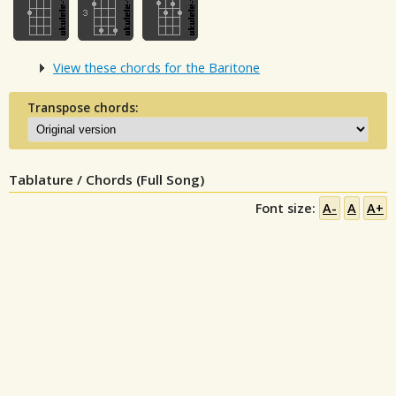
View these chords for the Baritone
Transpose chords:
Tablature / Chords (Full Song)
Font size:
A-
A
A+