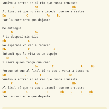
Vuelvo a entrar en el río que nunca cruzaste
C
Am
Bb
Al final sé que no vas a impedir que me arrastre
Dm
C
Am
Bb
Por la corriente que dejaste
Me entregué
G
Gm
Fría despedí mis días
Bb
C
No esperaba volver a renacer
Bb
C
G
Entendí que la vida es un espejo
Bb
C
Y caerá quien tenga que caer
Dm
C
A
Bb
Porque sé que al final tú no vas a venir a buscarme
Dm
C
F
Bb
Vuelvo a entrar en el río que nunca cruzaste
C
Am
Bb
Al final sé que no vas a impedir que me arrastre
Dm
C
F
Bb
C
F
Bb
Por la corriente que dejaste