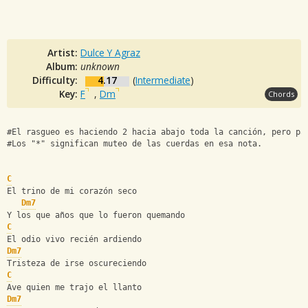
Artist:
Dulce Y Agraz
Album:
unknown
Difficulty:
4.17
(
Intermediate
)
Key:
F
,
Dm
Chords
#El rasgueo es haciendo 2 hacia abajo toda la canción, pero pa
#Los "*" significan muteo de las cuerdas en esa nota.
C
El trino de mi corazón seco
Dm7
Y los que años que lo fueron quemando
C
El odio vivo recién ardiendo
Dm7
Tristeza de irse oscureciendo
C
Ave quien me trajo el llanto
Dm7