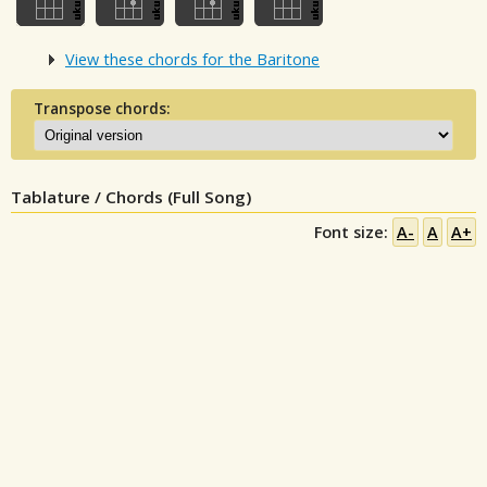
View these chords for the Baritone
Transpose chords:
Tablature / Chords (Full Song)
Font size:
A-
A
A+