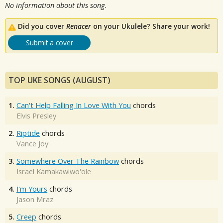
No information about this song.
Did you cover
Renacer
on your Ukulele? Share your work!
Submit a cover
TOP UKE SONGS (AUGUST)
1.
Can't Help Falling In Love With You
chords
Elvis Presley
2.
Riptide
chords
Vance Joy
3.
Somewhere Over The Rainbow
chords
Israel Kamakawiwo'ole
4.
I'm Yours
chords
Jason Mraz
5.
Creep
chords