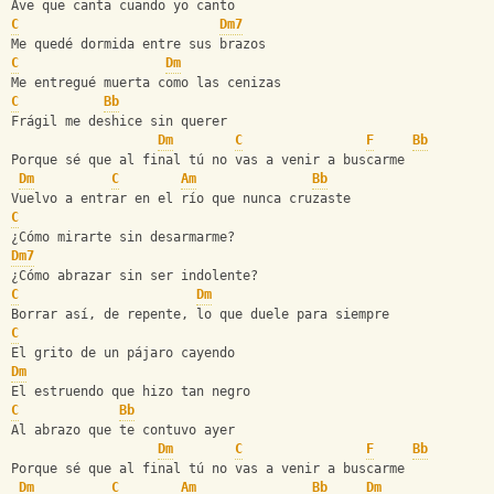
Ave que canta cuando yo canto
C
Dm7
Me quedé dormida entre sus brazos
C
Dm
Me entregué muerta como las cenizas
C
Bb
Frágil me deshice sin querer
Dm
C
F
Bb
Porque sé que al final tú no vas a venir a buscarme
Dm
C
Am
Bb
Vuelvo a entrar en el río que nunca cruzaste
C
¿Cómo mirarte sin desarmarme?
Dm7
¿Cómo abrazar sin ser indolente?
C
Dm
Borrar así, de repente, lo que duele para siempre
C
El grito de un pájaro cayendo
Dm
El estruendo que hizo tan negro
C
Bb
Al abrazo que te contuvo ayer
Dm
C
F
Bb
Porque sé que al final tú no vas a venir a buscarme
Dm
C
Am
Bb
Dm