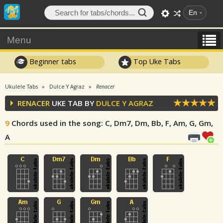
En
Menu
Beginner tabs
Top Uke Tabs
Ukulele Tabs
Dulce Y Agraz
Renacer
RENACER
UKE TAB BY
DULCE Y AGRAZ
9
Chords used in the song
: C, Dm7, Dm, Bb, F, Am, G, Gm,
A