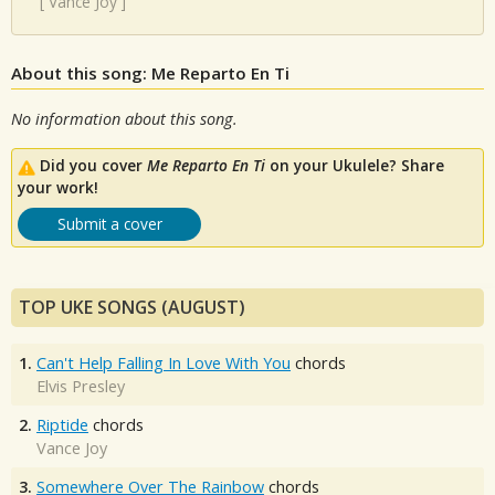
[
Vance Joy
]
About this song: Me Reparto En Ti
No information about this song.
Did you cover
Me Reparto En Ti
on your Ukulele? Share
your work!
Submit a cover
TOP UKE SONGS (AUGUST)
1.
Can't Help Falling In Love With You
chords
Elvis Presley
2.
Riptide
chords
Vance Joy
3.
Somewhere Over The Rainbow
chords