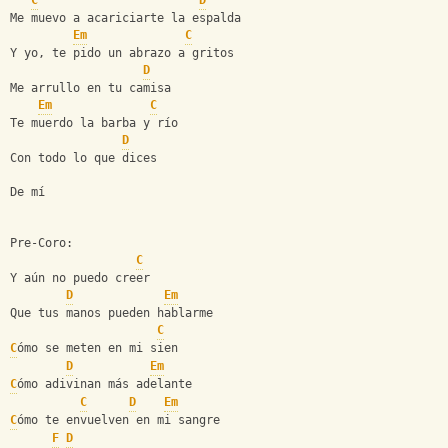
C
D
Me muevo a acariciarte la espalda
Em
C
Y yo, te pido un abrazo a gritos
D
Me arrullo en tu camisa
Em
C
Te muerdo la barba y río
D
Con todo lo que dices
De mí
Pre-Coro:
C
Y aún no puedo creer
D
Em
Que tus manos pueden hablarme
C
C
ómo se meten en mi sien
D
Em
C
ómo adivinan más adelante
C
D
Em
C
ómo te envuelven en mi sangre
F
D