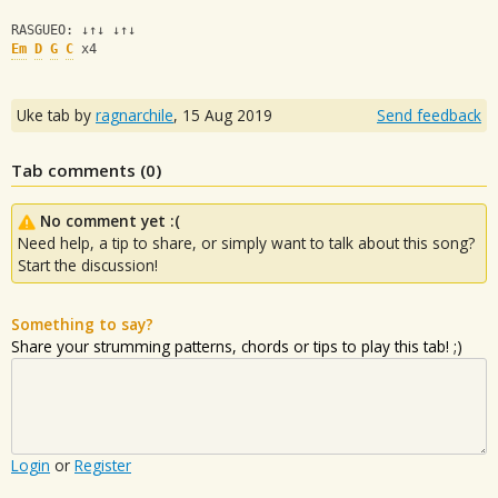
RASGUEO: ↓↑↓ ↓↑↓
Em
D
G
C
 x4
Uke tab by
ragnarchile
,
15 Aug 2019
Send feedback
Tab comments (
0
)
No comment yet :(
Need help, a tip to share, or simply want to talk about this song?
Start the discussion!
Something to say?
Share your strumming patterns, chords or tips to play this tab! ;)
Login
or
Register