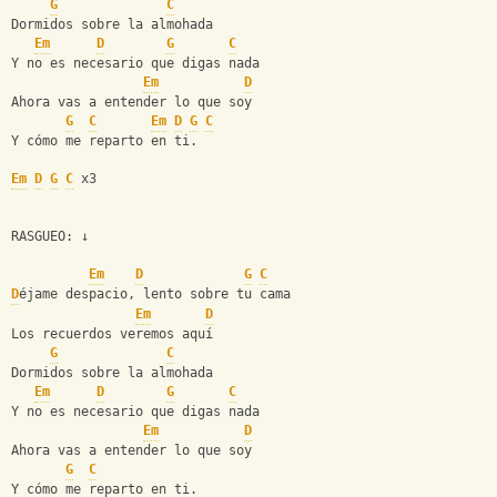
G
C
Dormidos sobre la almohada
Em
D
G
C
Y no es necesario que digas nada
Em
D
Ahora vas a entender lo que soy
G
C
Em
D
G
C
Y cómo me reparto en ti.
Em
D
G
C
 x3
RASGUEO: ↓
Em
D
G
C
D
éjame despacio, lento sobre tu cama
Em
D
Los recuerdos veremos aquí
G
C
Dormidos sobre la almohada
Em
D
G
C
Y no es necesario que digas nada
Em
D
Ahora vas a entender lo que soy
G
C
Y cómo me reparto en ti.