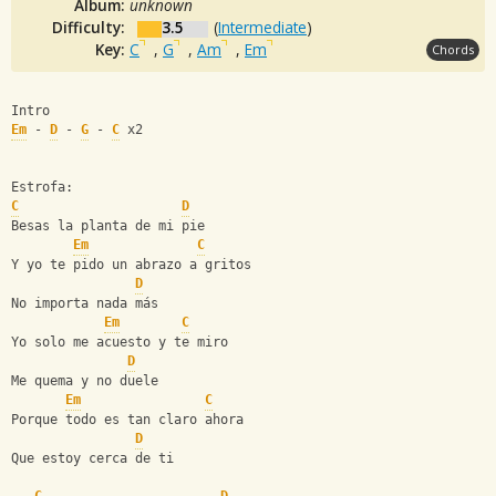
Album:
unknown
Difficulty:
3.5
(
Intermediate
)
Key:
C
,
G
,
Am
,
Em
Chords
Intro
Em
 - 
D
 - 
G
 - 
C
 x2
Estrofa:
C
D
Besas la planta de mi pie
Em
C
Y yo te pido un abrazo a gritos
D
No importa nada más
Em
C
Yo solo me acuesto y te miro
D
Me quema y no duele
Em
C
Porque todo es tan claro ahora
D
Que estoy cerca de ti