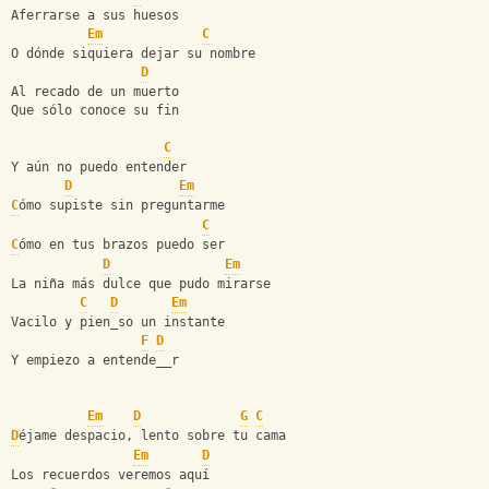
Aferrarse a sus huesos
Em
C
O dónde siquiera dejar su nombre
D
Al recado de un muerto
Que sólo conoce su fin
C
Y aún no puedo entender
D
Em
C
ómo supiste sin preguntarme
C
C
ómo en tus brazos puedo ser
D
Em
La niña más dulce que pudo mirarse
C
D
Em
Vacilo y pien_so un instante
F
D
Y empiezo a entende__r
Em
D
G
C
D
éjame despacio, lento sobre tu cama
Em
D
Los recuerdos veremos aquí