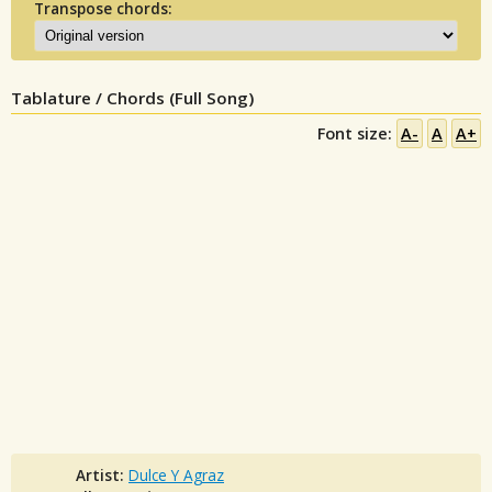
Transpose chords:
Tablature / Chords (Full Song)
Font size:
A-
A
A+
Artist:
Dulce Y Agraz