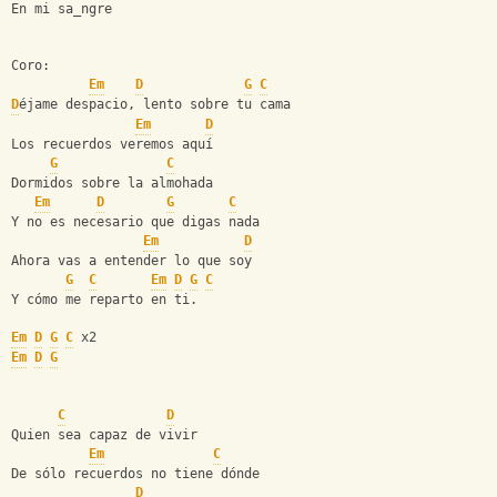
En mi sa_ngre
Coro:
Em
D
G
C
D
éjame despacio, lento sobre tu cama
Em
D
Los recuerdos veremos aquí
G
C
Dormidos sobre la almohada
Em
D
G
C
Y no es necesario que digas nada
Em
D
Ahora vas a entender lo que soy
G
C
Em
D
G
C
Y cómo me reparto en ti.
Em
D
G
C
 x2
Em
D
G
C
D
Quien sea capaz de vivir
Em
C
De sólo recuerdos no tiene dónde
D