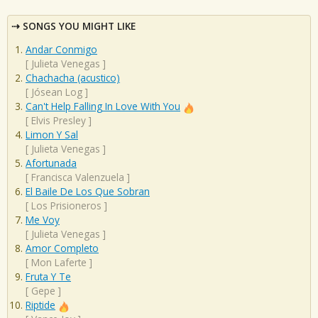
SONGS YOU MIGHT LIKE
Andar Conmigo
[
Julieta Venegas
]
Chachacha (acustico)
[
Jósean Log
]
Can't Help Falling In Love With You
[
Elvis Presley
]
Limon Y Sal
[
Julieta Venegas
]
Afortunada
[
Francisca Valenzuela
]
El Baile De Los Que Sobran
[
Los Prisioneros
]
Me Voy
[
Julieta Venegas
]
Amor Completo
[
Mon Laferte
]
Fruta Y Te
[
Gepe
]
Riptide