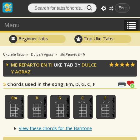
En
Menu
Beginner tabs
Top Uke Tabs
Ukulele Tabs
Dulce Y Agraz
Me Reparto En Ti
ME REPARTO EN TI
UKE TAB BY
DULCE
Y AGRAZ
5
Chords used in the song
: Em, D, G, C, F
View these chords for the Baritone