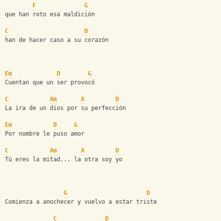
F
G
que han roto esa maldición
C
D
han de hacer caso a su corazón
Em
D
G
Cuentan que un ser provocó
C
Am
A
D
La ira de un dios por su perfección
Em
D
G
Por nombre le puso amor
C
Am
A
D
Tú eres la mitad... la otra soy yo
G
D
Comienza a anochecer y vuelvo a estar triste
C
D