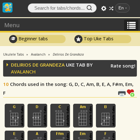
En
Menu
Beginner tabs
Top Uke Tabs
Ukulele Tabs
Avalanch
Delirios De Grandeza
DELIRIOS DE GRANDEZA
UKE TAB BY
Rate song!
AVALANCH
10
Chords used in the song
: G, D, C, Am, B, E, A, F#m, Em,
F