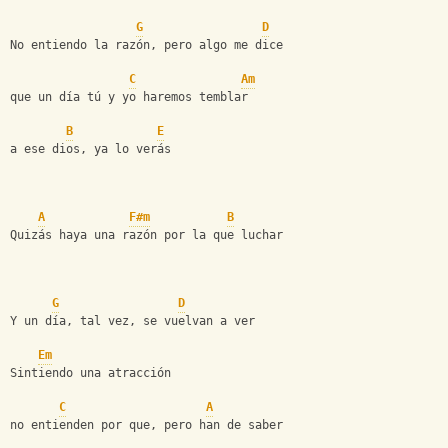
G
D
No entiendo la razón, pero algo me dice
C
Am
que un día tú y yo haremos temblar
B
E
a ese dios, ya lo verás
A
F#m
B
Quizás haya una razón por la que luchar
G
D
Y un día, tal vez, se vuelvan a ver
Em
Sintiendo una atracción
C
A
no entienden por que, pero han de saber