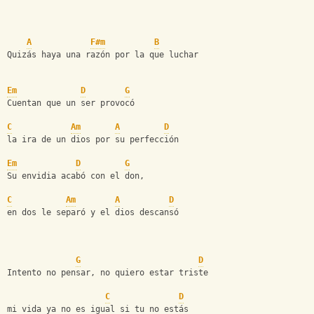
A
F#m
B
Quizás haya una razón por la que luchar
Em
D
G
Cuentan que un ser provocó                  
C
Am
A
D
la ira de un dios por su perfección            
Em
D
G
Su envidia acabó con el don,                   
C
Am
A
D
en dos le separó y el dios descansó            
G
D
Intento no pensar, no quiero estar triste
C
D
mi vida ya no es igual si tu no estás