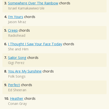
3.
Somewhere Over The Rainbow
chords
Israel Kamakawiwo'ole
4.
I'm Yours
chords
Jason Mraz
5.
Creep
chords
Radiohead
6.
I Thought I Saw Your Face Today
chords
She and Him
7.
Sailor Song
chords
Gigi Perez
8.
You Are My Sunshine
chords
Folk Songs
9.
Perfect
chords
Ed Sheeran
10.
Heather
chords
Conan Gray