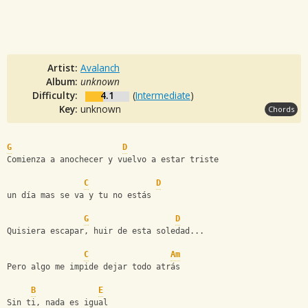
Artist:
Avalanch
Album:
unknown
Difficulty:
4.1
(
Intermediate
)
Key:
unknown
Chords
G
D
Comienza a anochecer y vuelvo a estar triste
C
D
un día mas se va y tu no estás
G
D
Quisiera escapar, huir de esta soledad...
C
Am
Pero algo me impide dejar todo atrás
B
E
Sin ti, nada es igual