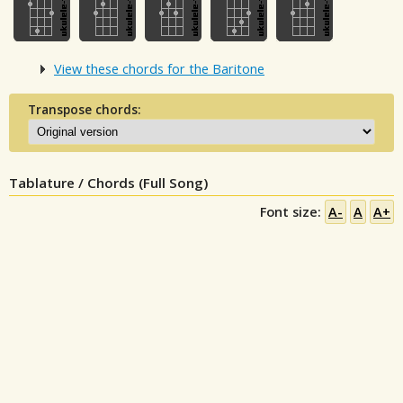
View these chords for the Baritone
Transpose chords:
Tablature / Chords (Full Song)
Font size:
A-
A
A+