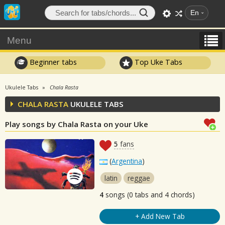
En
Menu
Beginner tabs
Top Uke Tabs
Ukulele Tabs
Chala Rasta
CHALA RASTA
UKULELE TABS
Play songs by Chala Rasta on your Uke
5
fans
(
Argentina
)
latin
reggae
4
songs (0 tabs and 4 chords)
+ Add New Tab