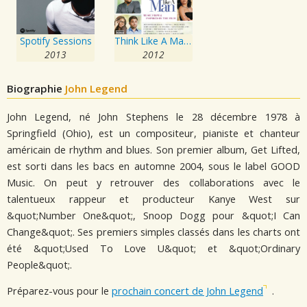
Spotify Sessions
Think Like A Man - Music From & Inspired By The Film
2013
2012
Biographie
John Legend
John Legend, né John Stephens le 28 décembre 1978 à
Springfield (Ohio), est un compositeur, pianiste et chanteur
américain de rhythm and blues. Son premier album, Get Lifted,
est sorti dans les bacs en automne 2004, sous le label GOOD
Music. On peut y retrouver des collaborations avec le
talentueux rappeur et producteur Kanye West sur
&quot;Number One&quot;, Snoop Dogg pour &quot;I Can
Change&quot;. Ses premiers simples classés dans les charts ont
été &quot;Used To Love U&quot; et &quot;Ordinary
People&quot;.
Préparez-vous pour le
prochain concert de John Legend
.