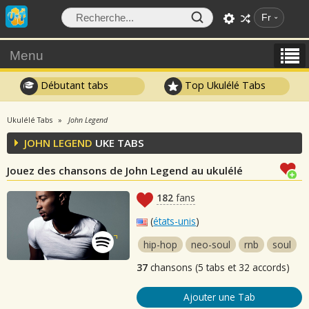
Fr
Menu
Débutant tabs
Top Ukulélé Tabs
Ukulélé Tabs
John Legend
JOHN LEGEND
UKE TABS
Jouez des chansons de John Legend au ukulélé
182
fans
(
états-unis
)
hip-hop
neo-soul
rnb
soul
37
chansons (5 tabs et 32 accords)
Ajouter une Tab