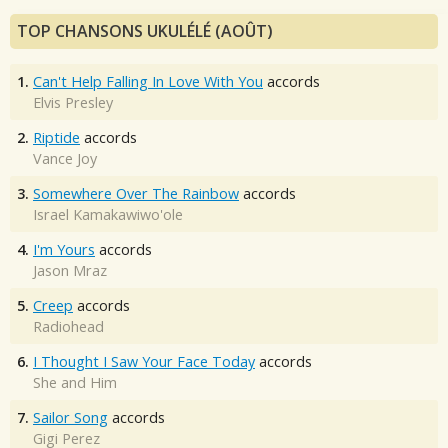
TOP CHANSONS UKULÉLÉ (AOÛT)
1.
Can't Help Falling In Love With You
accords
Elvis Presley
2.
Riptide
accords
Vance Joy
3.
Somewhere Over The Rainbow
accords
Israel Kamakawiwo'ole
4.
I'm Yours
accords
Jason Mraz
5.
Creep
accords
Radiohead
6.
I Thought I Saw Your Face Today
accords
She and Him
7.
Sailor Song
accords
Gigi Perez