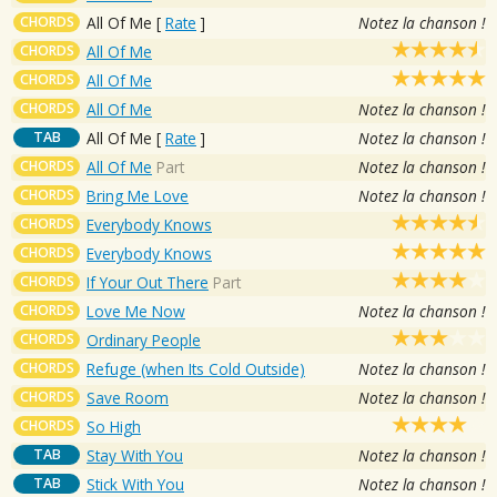
CHORDS
All Of Me
[
Rate
]
Notez la chanson !
CHORDS
All Of Me
CHORDS
All Of Me
CHORDS
All Of Me
Notez la chanson !
TAB
All Of Me
[
Rate
]
Notez la chanson !
CHORDS
All Of Me
Part
Notez la chanson !
CHORDS
Bring Me Love
Notez la chanson !
CHORDS
Everybody Knows
CHORDS
Everybody Knows
CHORDS
If Your Out There
Part
CHORDS
Love Me Now
Notez la chanson !
CHORDS
Ordinary People
CHORDS
Refuge (when Its Cold Outside)
Notez la chanson !
CHORDS
Save Room
Notez la chanson !
CHORDS
So High
TAB
Stay With You
Notez la chanson !
TAB
Stick With You
Notez la chanson !