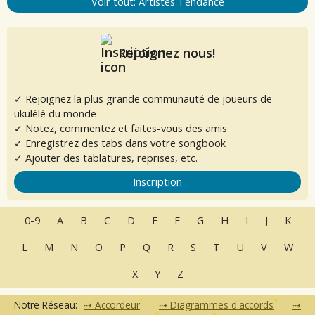
Voir tout: Artistes Tendance
Rejoignez nous!
✓ Rejoignez la plus grande communauté de joueurs de
ukulélé du monde
✓ Notez, commentez et faites-vous des amis
✓ Enregistrez des tabs dans votre songbook
✓ Ajouter des tablatures, reprises, etc.
Inscription
0-9
A
B
C
D
E
F
G
H
I
J
K
L
M
N
O
P
Q
R
S
T
U
V
W
X
Y
Z
Notre Réseau:
Accordeur
Diagrammes d'accords