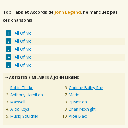
Top Tabs et Accords de
John Legend
, ne manquez pas
ces chansons!
All Of Me
All Of Me
All Of Me
All Of Me
All Of Me
ARTISTES SIMILAIRES À JOHN LEGEND
Robin Thicke
Corinne Bailey Rae
Anthony Hamilton
Mario
Maxwell
PJ Morton
Alicia Keys
Brian Mcknight
Musiq Soulchild
Aloe Blacc