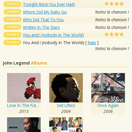
CHORDS
Tonight (best You Ever Had)
CHORDS
Where Did My Baby Go
Notez la chanson !
CHORDS
Who Did That To You
Notez la chanson !
CHORDS
Written In The Stars
Notez la chanson !
CHORDS
You and I (nobody In The World)
CHORDS
You And I (nobody In The World)
[
Rate
]
Notez la chanson !
John Legend
Albums
Love In The Future
Get Lifted
Once Again
2013
2004
2006