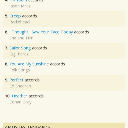
Jason Mraz
5.
Creep
accords
Radiohead
6.
I Thought I Saw Your Face Today
accords
She and Him
7.
Sailor Song
accords
Gigi Perez
8.
You Are My Sunshine
accords
Folk Songs
9.
Perfect
accords
Ed Sheeran
10.
Heather
accords
Conan Gray
ARTISTES TENDANCE