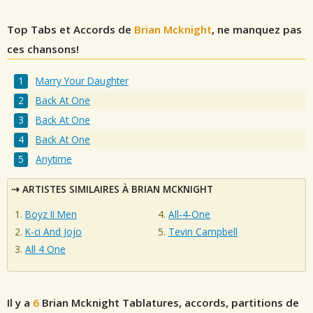
Top Tabs et Accords de
Brian Mcknight
, ne manquez pas
ces chansons!
Marry Your Daughter
Back At One
Back At One
Back At One
Anytime
ARTISTES SIMILAIRES À BRIAN MCKNIGHT
Boyz II Men
All‐4‐One
K-ci And Jojo
Tevin Campbell
All 4 One
Il y a
6
Brian Mcknight
Tablatures, accords, partitions de