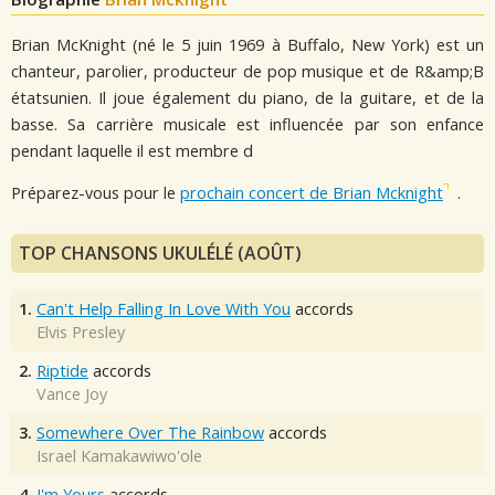
Brian McKnight (né le 5 juin 1969 à Buffalo, New York) est un
chanteur, parolier, producteur de pop musique et de R&amp;B
étatsunien. Il joue également du piano, de la guitare, et de la
basse. Sa carrière musicale est influencée par son enfance
pendant laquelle il est membre d
Préparez-vous pour le
prochain concert de Brian Mcknight
.
TOP CHANSONS UKULÉLÉ (AOÛT)
1.
Can't Help Falling In Love With You
accords
Elvis Presley
2.
Riptide
accords
Vance Joy
3.
Somewhere Over The Rainbow
accords
Israel Kamakawiwo'ole
4.
I'm Yours
accords