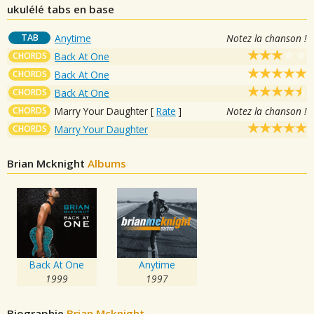
ukulélé tabs en base
TAB
Anytime
Notez la chanson !
CHORDS
Back At One
CHORDS
Back At One
CHORDS
Back At One
CHORDS
Marry Your Daughter
[
Rate
]
Notez la chanson !
CHORDS
Marry Your Daughter
Brian Mcknight
Albums
Back At One
Anytime
1999
1997
Biographie
Brian Mcknight