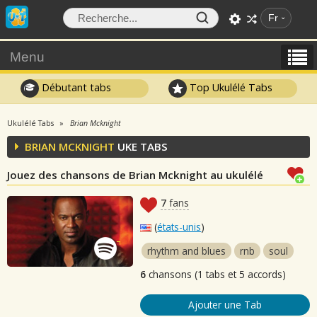
Fr
Menu
Débutant tabs
Top Ukulélé Tabs
Ukulélé Tabs
Brian Mcknight
BRIAN MCKNIGHT
UKE TABS
Jouez des chansons de Brian Mcknight au ukulélé
7
fans
(
états-unis
)
rhythm and blues
rnb
soul
6
chansons (1 tabs et 5 accords)
Ajouter une Tab