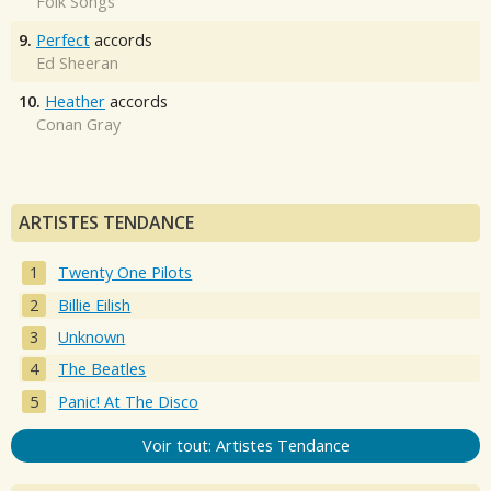
Folk Songs
9.
Perfect
accords
Ed Sheeran
10.
Heather
accords
Conan Gray
ARTISTES TENDANCE
Twenty One Pilots
Billie Eilish
Unknown
The Beatles
Panic! At The Disco
Voir tout: Artistes Tendance