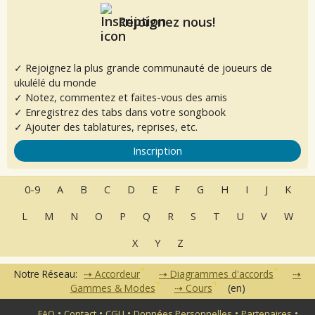
Rejoignez nous!
✓ Rejoignez la plus grande communauté de joueurs de
ukulélé du monde
✓ Notez, commentez et faites-vous des amis
✓ Enregistrez des tabs dans votre songbook
✓ Ajouter des tablatures, reprises, etc.
Inscription
0-9
A
B
C
D
E
F
G
H
I
J
K
L
M
N
O
P
Q
R
S
T
U
V
W
X
Y
Z
Notre Réseau:
Accordeur
Diagrammes d'accords
Gammes & Modes
Cours
(en)
•
•
•
•
•
FAQ
Contact
CGU
Données Personnelles
Partenaires