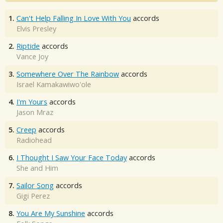
1.
Can't Help Falling In Love With You
accords
Elvis Presley
2.
Riptide
accords
Vance Joy
3.
Somewhere Over The Rainbow
accords
Israel Kamakawiwo'ole
4.
I'm Yours
accords
Jason Mraz
5.
Creep
accords
Radiohead
6.
I Thought I Saw Your Face Today
accords
She and Him
7.
Sailor Song
accords
Gigi Perez
8.
You Are My Sunshine
accords