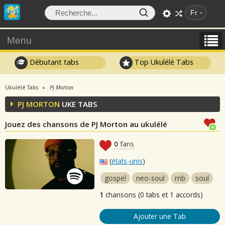
Fr
Menu
Débutant tabs
Top Ukulélé Tabs
Ukulélé Tabs
PJ Morton
PJ MORTON
UKE TABS
Jouez des chansons de PJ Morton au ukulélé
0
fans
(
états-unis
)
gospel
neo-soul
rnb
soul
1
chansons (0 tabs et 1 accords)
Ajouter une Tab