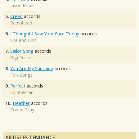
Jason Mraz
5.
Creep
accords
Radiohead
6.
I Thought I Saw Your Face Today
accords
She and Him
7.
Sailor Song
accords
Gigi Perez
8.
You Are My Sunshine
accords
Folk Songs
9.
Perfect
accords
Ed Sheeran
10.
Heather
accords
Conan Gray
ARTISTES TENDANCE