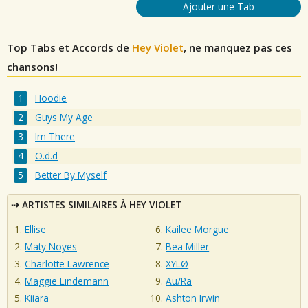
Ajouter une Tab
Top Tabs et Accords de
Hey Violet
, ne manquez pas ces
chansons!
Hoodie
Guys My Age
Im There
O.d.d
Better By Myself
ARTISTES SIMILAIRES À HEY VIOLET
Ellise
Kailee Morgue
Maty Noyes
Bea Miller
Charlotte Lawrence
XYLØ
Maggie Lindemann
Au/Ra
Kiiara
Ashton Irwin