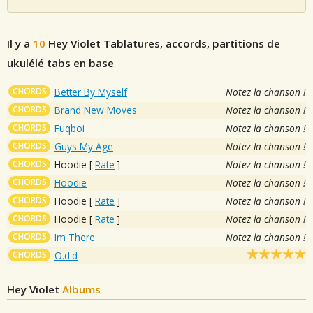
Il y a
10
Hey Violet
Tablatures, accords, partitions de
ukulélé tabs en base
CHORDS
Better By Myself
Notez la chanson !
CHORDS
Brand New Moves
Notez la chanson !
CHORDS
Fuqboi
Notez la chanson !
CHORDS
Guys My Age
Notez la chanson !
CHORDS
Hoodie
[
Rate
]
Notez la chanson !
CHORDS
Hoodie
Notez la chanson !
CHORDS
Hoodie
[
Rate
]
Notez la chanson !
CHORDS
Hoodie
[
Rate
]
Notez la chanson !
CHORDS
Im There
Notez la chanson !
CHORDS
O.d.d
Hey Violet
Albums