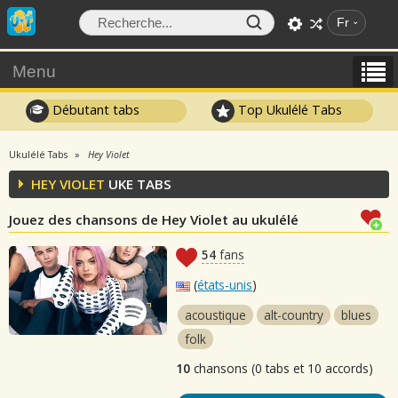
Fr
Menu
Débutant tabs
Top Ukulélé Tabs
Ukulélé Tabs
Hey Violet
HEY VIOLET
UKE TABS
Jouez des chansons de Hey Violet au ukulélé
54
fans
(
états-unis
)
acoustique
alt-country
blues
folk
10
chansons (0 tabs et 10 accords)