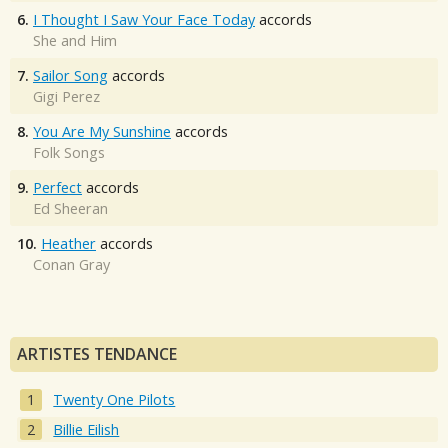
6.
I Thought I Saw Your Face Today
accords
She and Him
7.
Sailor Song
accords
Gigi Perez
8.
You Are My Sunshine
accords
Folk Songs
9.
Perfect
accords
Ed Sheeran
10.
Heather
accords
Conan Gray
ARTISTES TENDANCE
Twenty One Pilots
Billie Eilish