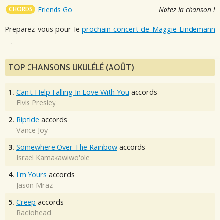
CHORDS
Friends Go
Notez la chanson !
Préparez-vous pour le
prochain concert de Maggie Lindemann
.
TOP CHANSONS UKULÉLÉ (AOÛT)
1.
Can't Help Falling In Love With You
accords
Elvis Presley
2.
Riptide
accords
Vance Joy
3.
Somewhere Over The Rainbow
accords
Israel Kamakawiwo'ole
4.
I'm Yours
accords
Jason Mraz
5.
Creep
accords
Radiohead