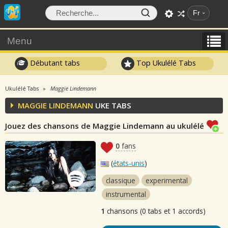
Fr
Menu
Débutant tabs
Top Ukulélé Tabs
Ukulélé Tabs
Maggie Lindemann
MAGGIE LINDEMANN
UKE TABS
Jouez des chansons de Maggie Lindemann au ukulélé
0
fans
(
états-unis
)
classique
experimental
instrumental
1
chansons (0 tabs et 1 accords)