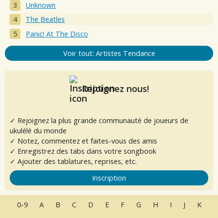
Unknown
The Beatles
Panic! At The Disco
Voir tout: Artistes Tendance
Rejoignez nous!
✓ Rejoignez la plus grande communauté de joueurs de
ukulélé du monde
✓ Notez, commentez et faites-vous des amis
✓ Enregistrez des tabs dans votre songbook
✓ Ajouter des tablatures, reprises, etc.
Inscription
0-9
A
B
C
D
E
F
G
H
I
J
K