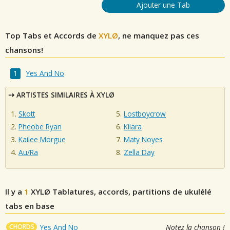
Ajouter une Tab
Top Tabs et Accords de
XYLØ
, ne manquez pas ces
chansons!
Yes And No
ARTISTES SIMILAIRES À XYLØ
Skott
Lostboycrow
Pheobe Ryan
Kiiara
Kailee Morgue
Maty Noyes
Au/Ra
Zella Day
Il y a
1
XYLØ
Tablatures, accords, partitions de ukulélé
tabs en base
CHORDS
Yes And No
Notez la chanson !