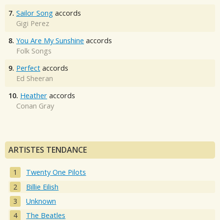
7.
Sailor Song
accords
Gigi Perez
8.
You Are My Sunshine
accords
Folk Songs
9.
Perfect
accords
Ed Sheeran
10.
Heather
accords
Conan Gray
ARTISTES TENDANCE
Twenty One Pilots
Billie Eilish
Unknown
The Beatles