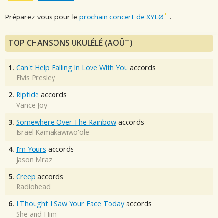
Préparez-vous pour le
prochain concert de XYLØ
.
TOP CHANSONS UKULÉLÉ (AOÛT)
1.
Can't Help Falling In Love With You
accords
Elvis Presley
2.
Riptide
accords
Vance Joy
3.
Somewhere Over The Rainbow
accords
Israel Kamakawiwo'ole
4.
I'm Yours
accords
Jason Mraz
5.
Creep
accords
Radiohead
6.
I Thought I Saw Your Face Today
accords
She and Him