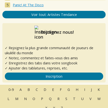
Panic! At The Disco
Voir tout: Artistes Tendance
Rejoignez nous!
✓ Rejoignez la plus grande communauté de joueurs de
ukulélé du monde
✓ Notez, commentez et faites-vous des amis
✓ Enregistrez des tabs dans votre songbook
✓ Ajouter des tablatures, reprises, etc.
Inscription
0-9
A
B
C
D
E
F
G
H
I
J
K
L
M
N
O
P
Q
R
S
T
U
V
W
X
Y
Z