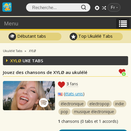
Fr
Menu
Débutant tabs
Top Ukulélé Tabs
Ukulélé Tabs
XYLØ
XYLØ
UKE TABS
Jouez des chansons de XYLØ au ukulélé
3
fans
(
états-unis
)
électronique
electropop
indie
pop
musique électronique
1
chansons (0 tabs et 1 accords)