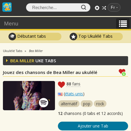
Fr
Menu
Débutant tabs
Top Ukulélé Tabs
Ukulélé Tabs
Bea Miller
BEA MILLER
UKE TABS
Jouez des chansons de Bea Miller au ukulélé
88
fans
(
états-unis
)
alternatif
pop
rock
12
chansons (0 tabs et 12 accords)
Ajouter une Tab