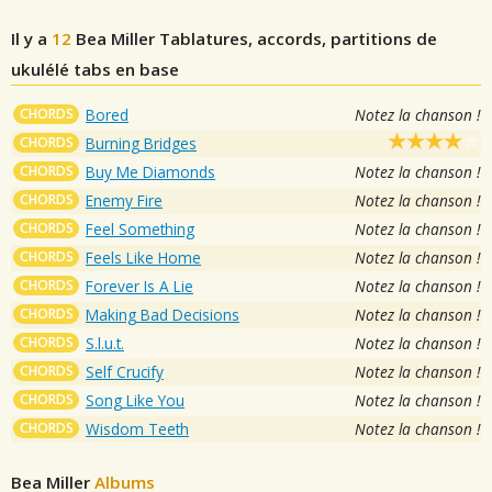
Il y a
12
Bea Miller
Tablatures, accords, partitions de
ukulélé tabs en base
CHORDS
Bored
Notez la chanson !
CHORDS
Burning Bridges
CHORDS
Buy Me Diamonds
Notez la chanson !
CHORDS
Enemy Fire
Notez la chanson !
CHORDS
Feel Something
Notez la chanson !
CHORDS
Feels Like Home
Notez la chanson !
CHORDS
Forever Is A Lie
Notez la chanson !
CHORDS
Making Bad Decisions
Notez la chanson !
CHORDS
S.l.u.t.
Notez la chanson !
CHORDS
Self Crucify
Notez la chanson !
CHORDS
Song Like You
Notez la chanson !
CHORDS
Wisdom Teeth
Notez la chanson !
Bea Miller
Albums