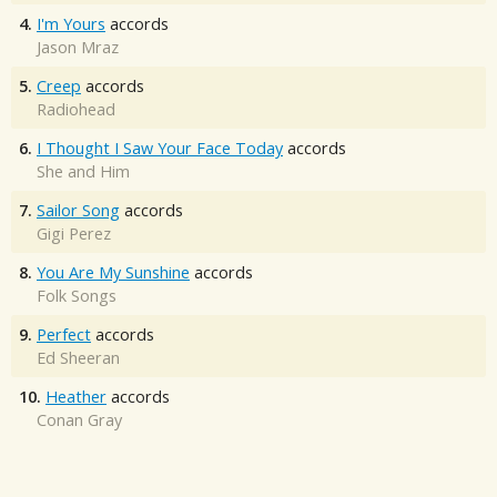
4.
I'm Yours
accords
Jason Mraz
5.
Creep
accords
Radiohead
6.
I Thought I Saw Your Face Today
accords
She and Him
7.
Sailor Song
accords
Gigi Perez
8.
You Are My Sunshine
accords
Folk Songs
9.
Perfect
accords
Ed Sheeran
10.
Heather
accords
Conan Gray