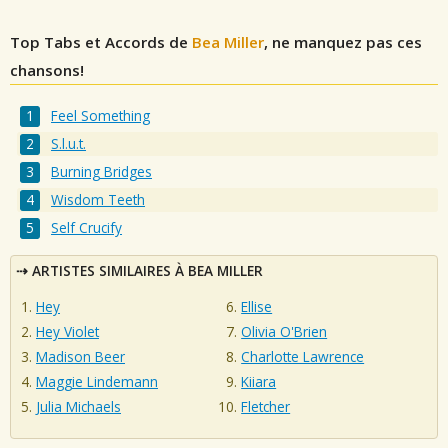
Top Tabs et Accords de
Bea Miller
, ne manquez pas ces
chansons!
Feel Something
S.l.u.t.
Burning Bridges
Wisdom Teeth
Self Crucify
ARTISTES SIMILAIRES À BEA MILLER
Hey
Ellise
Hey Violet
Olivia O'Brien
Madison Beer
Charlotte Lawrence
Maggie Lindemann
Kiiara
Julia Michaels
Fletcher