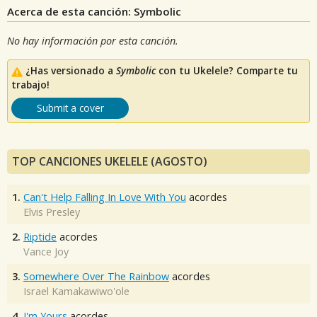
Acerca de esta canción: Symbolic
No hay información por esta canción.
¿Has versionado a
Symbolic
con tu Ukelele? Comparte tu
trabajo!
Submit a cover
TOP CANCIONES UKELELE (AGOSTO)
1.
Can't Help Falling In Love With You
acordes
Elvis Presley
2.
Riptide
acordes
Vance Joy
3.
Somewhere Over The Rainbow
acordes
Israel Kamakawiwo'ole
4.
I'm Yours
acordes