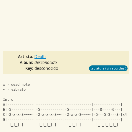
Artista:
Death
Album:
desconocido
Key:
desconocido
tablatura (sin acordes )
x - dead note
~ - vibrato
Intro
A|-------------|-------------|-------------|-------------|
E|-5-----------|-5-----------|-5-----------|---8-----6---|
C|-2-x-x-3~~~~-|-2-x-x-x-3~~-|-2-x-x-3~~~~-|-5---5-3---3-|x4
G|-------------|-------------|-------------|-------------|
   |_|_| |       |_|_|_| |     |_|_| |       |_|_|_|_|_|