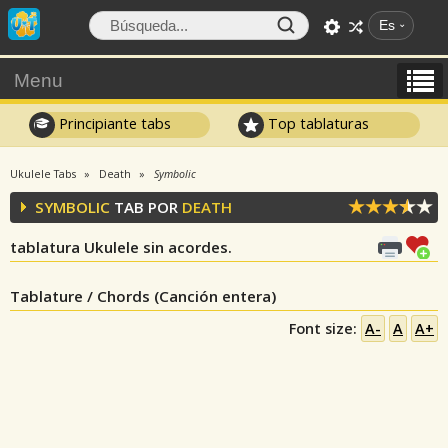
Es
Menu
Principiante tabs
Top tablaturas
Ukulele Tabs
Death
Symbolic
SYMBOLIC
TAB POR
DEATH
tablatura Ukulele sin acordes.
Tablature / Chords (Canción entera)
Font size:
A-
A
A+