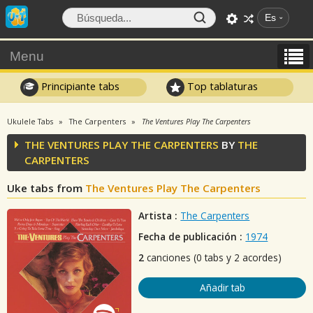
Es
Menu
Principiante tabs
Top tablaturas
Ukulele Tabs
The Carpenters
The Ventures Play The Carpenters
THE VENTURES PLAY THE CARPENTERS
BY
THE
CARPENTERS
Uke tabs from
The Ventures Play The Carpenters
Artista :
The Carpenters
Fecha de publicación :
1974
2
canciones (0 tabs y 2 acordes)
Añadir tab