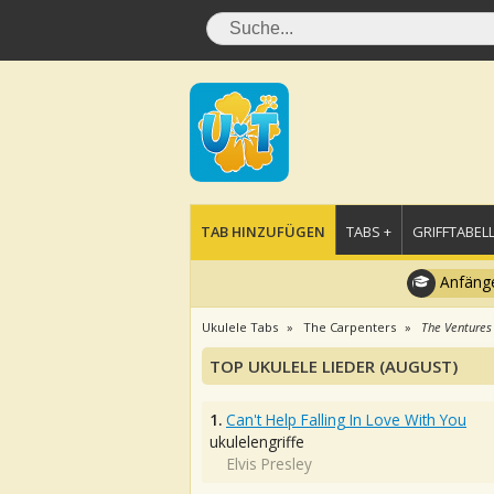
TAB HINZUFÜGEN
TABS +
GRIFFTABELL
Anfänge
Ukulele Tabs
The Carpenters
The Ventures
TOP UKULELE LIEDER (AUGUST)
1.
Can't Help Falling In Love With You
ukulelengriffe
Elvis Presley