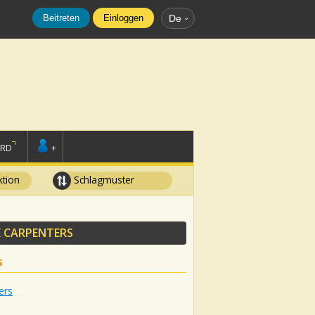
Beitreten
Einloggen
De
ORD
+
tion
Schlagmuster
 CARPENTERS
s
ers