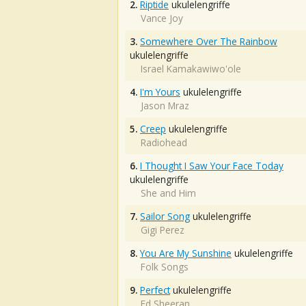
2.
Riptide
ukulelengriffe
Vance Joy
3.
Somewhere Over The Rainbow
ukulelengriffe
Israel Kamakawiwo'ole
4.
I'm Yours
ukulelengriffe
Jason Mraz
5.
Creep
ukulelengriffe
Radiohead
6.
I Thought I Saw Your Face Today
ukulelengriffe
She and Him
7.
Sailor Song
ukulelengriffe
Gigi Perez
8.
You Are My Sunshine
ukulelengriffe
Folk Songs
9.
Perfect
ukulelengriffe
Ed Sheeran