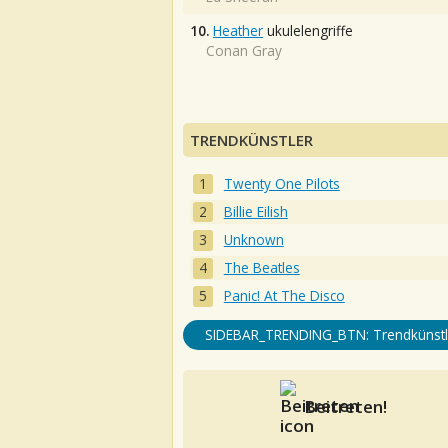
10.
Heather
ukulelengriffe
Conan Gray
TRENDKÜNSTLER
Twenty One Pilots
Billie Eilish
Unknown
The Beatles
Panic! At The Disco
SIDEBAR_TRENDING_BTN: Trendkünstl
Beitreten!