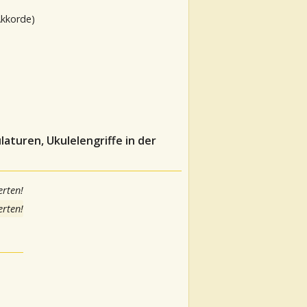
Akkorde)
aturen, Ukulelengriffe in der
rten!
rten!