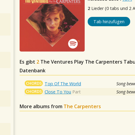
2
Lieder (0 tabs und 2 
Tab hinzufügen
Es gibt
2
The Ventures Play The Carpenters
Tabul
Datenbank
CHORDS
Top Of The World
Song bewe
CHORDS
Close To You
Part
Song bewe
More albums from
The Carpenters