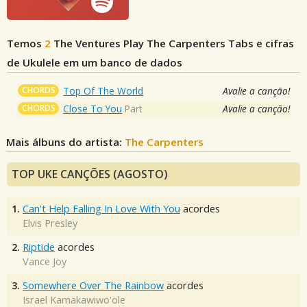
Temos
2
The Ventures Play The Carpenters
Tabs e cifras
de Ukulele em um banco de dados
CHORDS
Top Of The World
Avalie a canção!
CHORDS
Close To You
Part
Avalie a canção!
Mais álbuns do artista:
The Carpenters
TOP UKE CANÇÕES (AGOSTO)
1.
Can't Help Falling In Love With You
acordes
Elvis Presley
2.
Riptide
acordes
Vance Joy
3.
Somewhere Over The Rainbow
acordes
Israel Kamakawiwo'ole