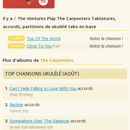
Il y a
2
The Ventures Play The Carpenters
Tablatures,
accords, partitions de ukulélé tabs en base
CHORDS
Top Of The World
Notez la chanson !
CHORDS
Close To You
Part
Notez la chanson !
Plus d'albums de
The Carpenters
TOP CHANSONS UKULÉLÉ (AOÛT)
1.
Can't Help Falling In Love With You
accords
Elvis Presley
2.
Riptide
accords
Vance Joy
3.
Somewhere Over The Rainbow
accords
Israel Kamakawiwo'ole