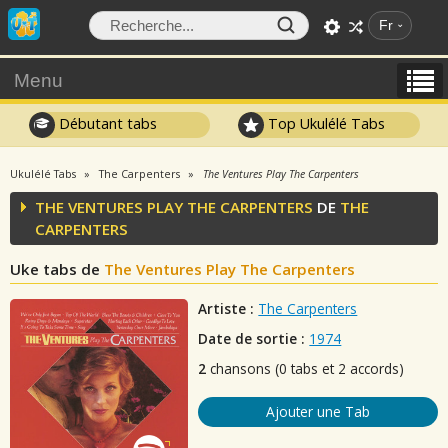
Fr
Menu
Débutant tabs
Top Ukulélé Tabs
Ukulélé Tabs
The Carpenters
The Ventures Play The Carpenters
THE VENTURES PLAY THE CARPENTERS
DE
THE
CARPENTERS
Uke tabs de
The Ventures Play The Carpenters
Artiste :
The Carpenters
Date de sortie :
1974
2
chansons (0 tabs et 2 accords)
Ajouter une Tab