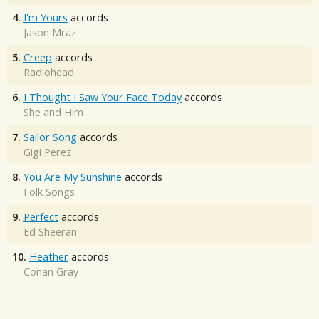
4.
I'm Yours
accords
Jason Mraz
5.
Creep
accords
Radiohead
6.
I Thought I Saw Your Face Today
accords
She and Him
7.
Sailor Song
accords
Gigi Perez
8.
You Are My Sunshine
accords
Folk Songs
9.
Perfect
accords
Ed Sheeran
10.
Heather
accords
Conan Gray