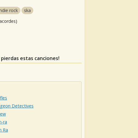
indie rock
ska
 acordes)
e pierdas estas canciones!
fles
igeon Detectives
iew
-ra
 Ra