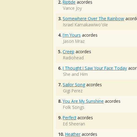
2.
Riptide
acordes
Vance Joy
3.
Somewhere Over The Rainbow
acord
Israel Kamakawiwo'ole
4.
I'm Yours
acordes
Jason Mraz
5.
Creep
acordes
Radiohead
6.
I Thought I Saw Your Face Today
acor
She and Him
7.
Sailor Song
acordes
Gigi Perez
8.
You Are My Sunshine
acordes
Folk Songs
9.
Perfect
acordes
Ed Sheeran
10.
Heather
acordes