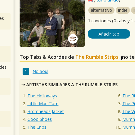
alternativo
indie
es
1
canciones (0 tabs y 1
Añadir tab
Top Tabs & Acordes de
The Rumble Strips
, ¡no t
des
No Soul
ARTISTAS SIMILARES A THE RUMBLE STRIPS
The Holloways
The Ri
Little Man Tate
The P
Bromheads Jacket
The V
Good Shoes
Mumm
The Cribs
Mumm