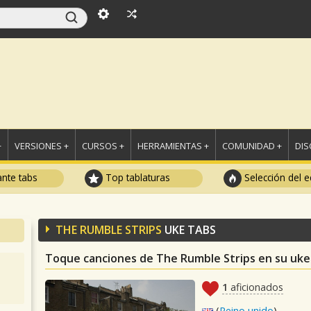
+
VERSIONES +
CURSOS +
HERRAMIENTAS +
COMUNIDAD +
DI
ante tabs
Top tablaturas
Selección del e
THE RUMBLE STRIPS
UKE TABS
Toque canciones de The Rumble Strips en su uke
1
aficionados
(
Reino unido
)