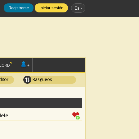
Registrarse
Iniciar sesión
Es
SCORD
+
ditor
Rasgueos
lele