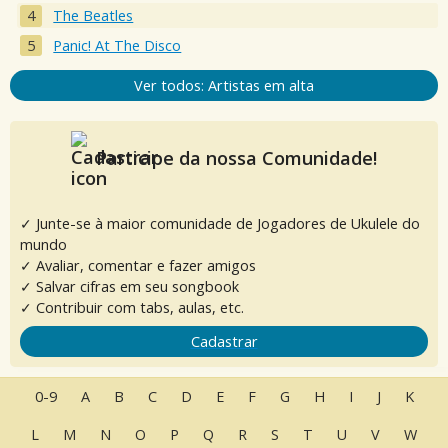
The Beatles
Panic! At The Disco
Ver todos: Artistas em alta
Participe da nossa Comunidade!
✓ Junte-se à maior comunidade de Jogadores de Ukulele do
mundo
✓ Avaliar, comentar e fazer amigos
✓ Salvar cifras em seu songbook
✓ Contribuir com tabs, aulas, etc.
Cadastrar
0-9
A
B
C
D
E
F
G
H
I
J
K
L
M
N
O
P
Q
R
S
T
U
V
W