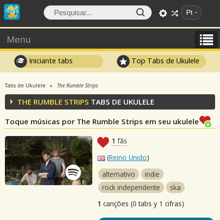
Pt
Menu
Iniciante tabs
Top Tabs de Ukulele
Tabs de Ukulele
The Rumble Strips
THE RUMBLE STRIPS
TABS DE UKULELE
Toque músicas por The Rumble Strips em seu ukulele
1
fãs
(
Reino Unido
)
alternativo
indie
rock independente
ska
1
canções (0 tabs y 1 cifras)