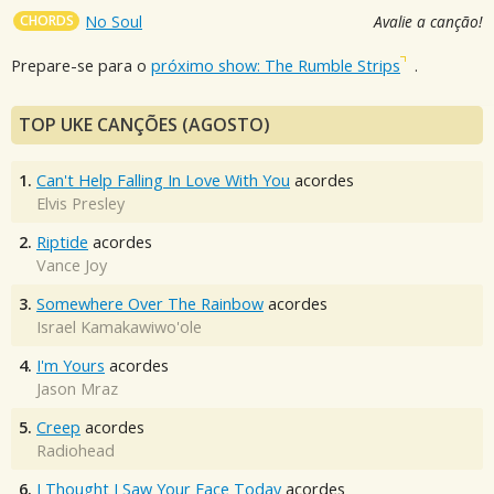
CHORDS
No Soul
Avalie a canção!
Prepare-se para o
próximo show: The Rumble Strips
.
TOP UKE CANÇÕES (AGOSTO)
1.
Can't Help Falling In Love With You
acordes
Elvis Presley
2.
Riptide
acordes
Vance Joy
3.
Somewhere Over The Rainbow
acordes
Israel Kamakawiwo'ole
4.
I'm Yours
acordes
Jason Mraz
5.
Creep
acordes
Radiohead
6.
I Thought I Saw Your Face Today
acordes