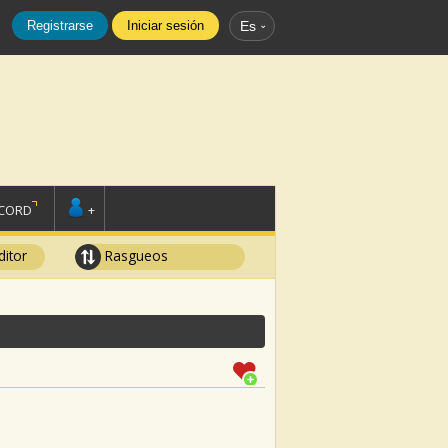
Registrarse
Iniciar sesión
Es
SCORD
+
ditor
Rasgueos