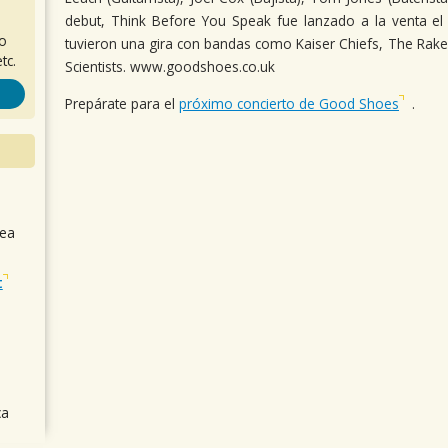
debut, Think Before You Speak fue lanzado a la venta e
ro
tuvieron una gira con bandas como Kaiser Chiefs, The Rakes
tc.
Scientists. www.goodshoes.co.uk
Prepárate para el
próximo concierto de Good Shoes
.
sea
t
ca