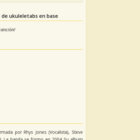
s de ukuleletabs en base
 canción!
ada por Rhys Jones (Vocalista), Steve
ista). La banda se formo en 2004 Su album