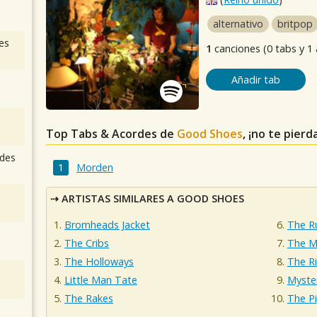
alternativo
britpop
es
1
canciones (0 tabs y 1
Añadir tab
Top Tabs & Acordes de
Good Shoes
, ¡no te pier
des
Morden
ARTISTAS SIMILARES A GOOD SHOES
Bromheads Jacket
The R
The Cribs
The M
The Holloways
The Ri
Little Man Tate
Myster
The Rakes
The P