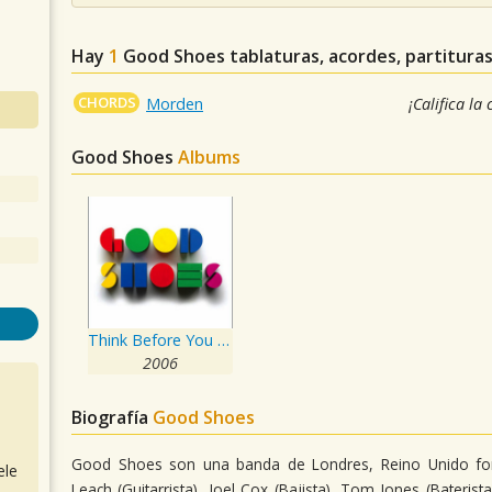
Hay
1
Good Shoes
tablaturas, acordes, partitura
CHORDS
Morden
¡Califica la
Good Shoes
Albums
Think Before You Speak
2006
Biografía
Good Shoes
Good Shoes son una banda de Londres, Reino Unido form
ele
Leach (Guitarrista), Joel Cox (Bajista), Tom Jones (Bater