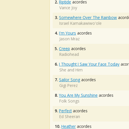
2.
Riptide
acordes
Vance Joy
3.
Somewhere Over The Rainbow
acord
Israel Kamakawiwo'ole
4.
I'm Yours
acordes
Jason Mraz
5.
Creep
acordes
Radiohead
6.
I Thought I Saw Your Face Today
acor
She and Him
7.
Sailor Song
acordes
Gigi Perez
8.
You Are My Sunshine
acordes
Folk Songs
9.
Perfect
acordes
Ed Sheeran
10.
Heather
acordes