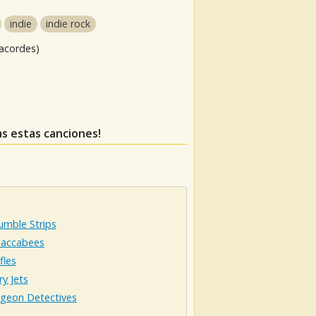
indie
indie rock
 acordes)
das estas canciones!
umble Strips
accabees
fles
y Jets
igeon Detectives