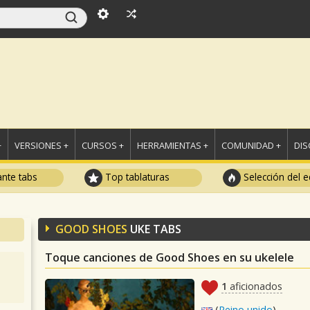
+
VERSIONES +
CURSOS +
HERRAMIENTAS +
COMUNIDAD +
DI
ante tabs
Top tablaturas
Selección del e
GOOD SHOES
UKE TABS
Toque canciones de Good Shoes en su ukelele
1
aficionados
(
Reino unido
)