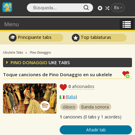
Es
Menu
Principiante tabs
Top tablaturas
Ukulele Tabs
Pino Donaggio
PINO DONAGGIO
UKE TABS
Toque canciones de Pino Donaggio en su ukelele
0
aficionados
(
Italia
)
clásico
Banda sonora
1
canciones (0 tabs y 1 acordes)
Añadir tab