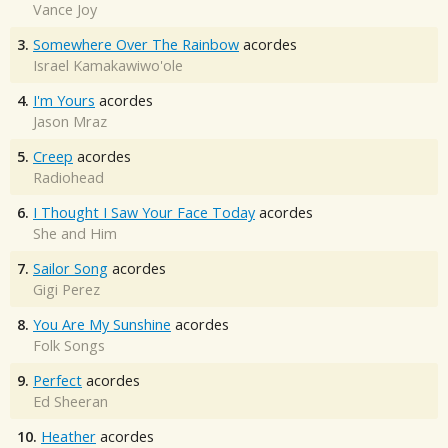
Vance Joy
3.
Somewhere Over The Rainbow
acordes
Israel Kamakawiwo'ole
4.
I'm Yours
acordes
Jason Mraz
5.
Creep
acordes
Radiohead
6.
I Thought I Saw Your Face Today
acordes
She and Him
7.
Sailor Song
acordes
Gigi Perez
8.
You Are My Sunshine
acordes
Folk Songs
9.
Perfect
acordes
Ed Sheeran
10.
Heather
acordes