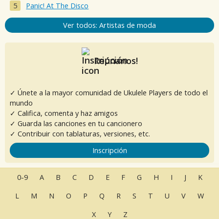
Panic! At The Disco
Ver todos: Artistas de moda
Reúnanos!
✓ Únete a la mayor comunidad de Ukulele Players de todo el
mundo
✓ Califica, comenta y haz amigos
✓ Guarda las canciones en tu cancionero
✓ Contribuir con tablaturas, versiones, etc.
Inscripción
0-9
A
B
C
D
E
F
G
H
I
J
K
L
M
N
O
P
Q
R
S
T
U
V
W
X
Y
Z