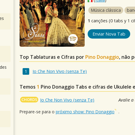
Música clássica
ban
es
1
canções (0 tabs y 1 ci
Enviar Nova Tab
Top Tablaturas e Cifras por
Pino Donaggio
, não 
des
Io Che Non Vivo (senza Te)
Temos
1
Pino Donaggio
Tabs e cifras de Ukulele
CHORDS
Io Che Non Vivo (senza Te)
Avalie a
Prepare-se para o
próximo show: Pino Donaggio
.