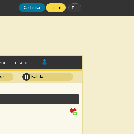
Cadastrar
Entrar
Pt
DE +
DISCORD
+
tor
Batida
e