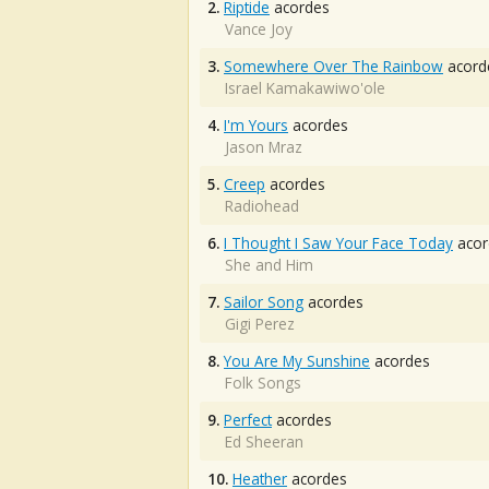
2.
Riptide
acordes
Vance Joy
3.
Somewhere Over The Rainbow
acord
Israel Kamakawiwo'ole
4.
I'm Yours
acordes
Jason Mraz
5.
Creep
acordes
Radiohead
6.
I Thought I Saw Your Face Today
acor
She and Him
7.
Sailor Song
acordes
Gigi Perez
8.
You Are My Sunshine
acordes
Folk Songs
9.
Perfect
acordes
Ed Sheeran
10.
Heather
acordes