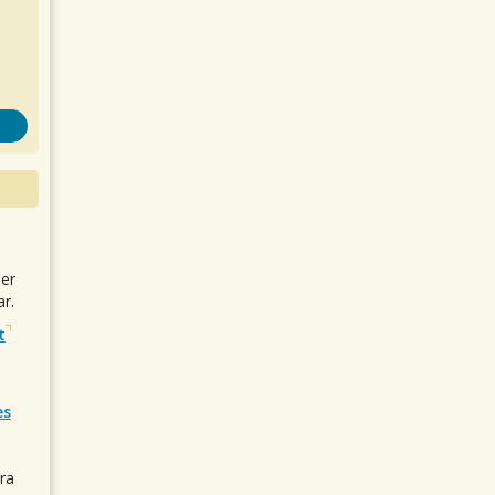
uer
r.
t
es
ra