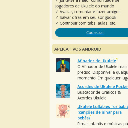
✓ Junte-se à maior comunidade de
Jogadores de Ukulele do mundo
✓ Avaliar, comentar e fazer amigos
✓ Salvar cifras em seu songbook
✓ Contribuir com tabs, aulas, etc.
Cadastrar
APLICATIVOS ANDROID
Afinador de Ukulele
O Afinador de Ukulele mais
preciso. Disponível a qualq
momento. Em qualquer luga
Acordes de Ukulele Pocke
Buscador de Gráficos &
Acordes Ukulele
Ukulele Lullabies for babi
(canções de ninar para
bebês)
Rimas infantis e músicas pa