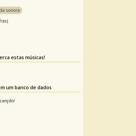
da sonora
fras)
perca estas músicas!
 em um banco de dados
 canção!