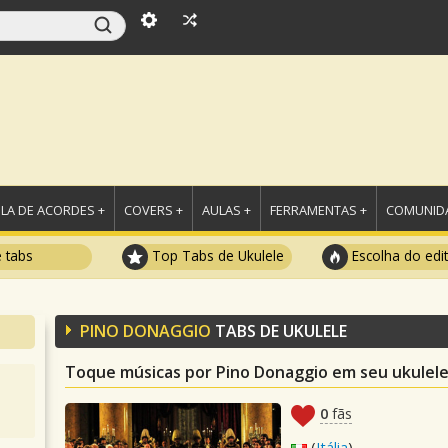
LA DE ACORDES +
COVERS +
AULAS +
FERRAMENTAS +
COMUNIDA
e tabs
Top Tabs de Ukulele
Escolha do edi
PINO DONAGGIO
TABS DE UKULELE
Toque músicas por Pino Donaggio em seu ukulel
0
fãs
(
Itália
)