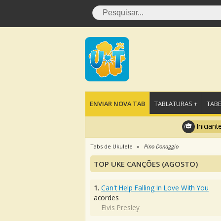
ENVIAR NOVA TAB
TABLATURAS +
TABE
Iniciant
Tabs de Ukulele
Pino Donaggio
TOP UKE CANÇÕES (AGOSTO)
1.
Can't Help Falling In Love With You
acordes
Elvis Presley