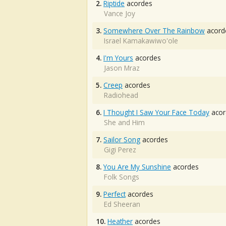
2.
Riptide
acordes
Vance Joy
3.
Somewhere Over The Rainbow
acord
Israel Kamakawiwo'ole
4.
I'm Yours
acordes
Jason Mraz
5.
Creep
acordes
Radiohead
6.
I Thought I Saw Your Face Today
acor
She and Him
7.
Sailor Song
acordes
Gigi Perez
8.
You Are My Sunshine
acordes
Folk Songs
9.
Perfect
acordes
Ed Sheeran
10.
Heather
acordes