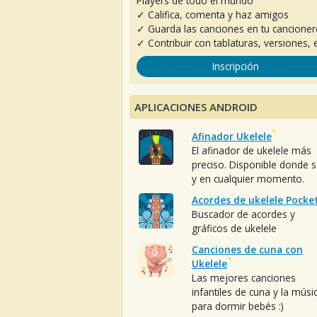
Players de todo el mundo
✓ Califica, comenta y haz amigos
✓ Guarda las canciones en tu cancione
✓ Contribuir con tablaturas, versiones, e
Inscripción
APLICACIONES ANDROID
Afinador Ukelele
El afinador de ukelele más
preciso. Disponible donde 
y en cualquier momento.
Acordes de ukelele Pocke
Buscador de acordes y
gráficos de ukelele
Canciones de cuna con
Ukelele
Las mejores canciones
infantiles de cuna y la músi
para dormir bebés :)