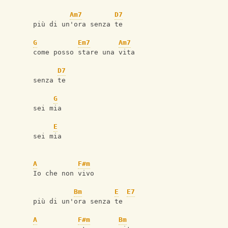
Am7
D7
più di un'ora senza te
G
Em7
Am7
come posso stare una vita
D7
senza te
G
sei mia
E
sei mia
A
F#m
Io che non vivo
Bm
E
E7
più di un'ora senza te
A
F#m
Bm