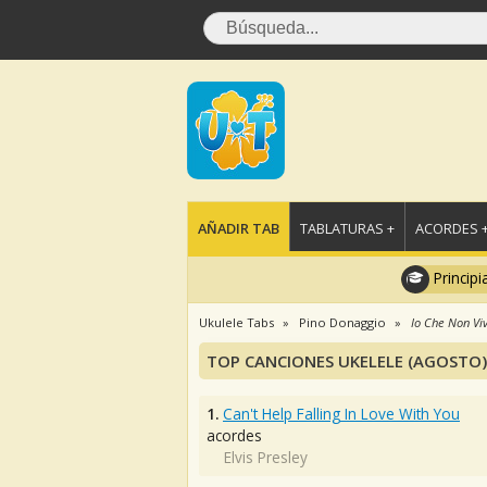
AÑADIR TAB
TABLATURAS +
ACORDES 
Principi
Ukulele Tabs
Pino Donaggio
Io Che Non Viv
TOP CANCIONES UKELELE (AGOSTO)
1.
Can't Help Falling In Love With You
acordes
Elvis Presley