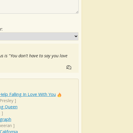
r:
s is "You don't have to say you love
Help Falling In Love With You
 Presley
]
ng Queen
a
]
graph
heeran
]
California