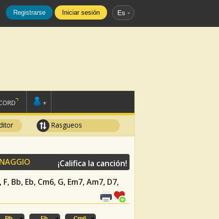
Registrarse
Iniciar sesión
Es
SCORD
+
ditor
Rasgueos
ONAGGIO
¡Califica la canción!
, F, Bb, Eb, Cm6, G, Em7, Am7, D7,