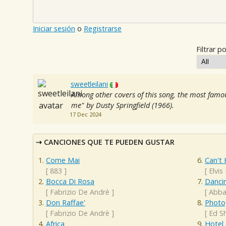
Iniciar sesión
o
Registrarse
Filtrar po
sweetleilani
Among other covers of this song, the most famou
me" by Dusty Springfield (1966).
17 Dec 2024
CANCIONES QUE TE PUEDEN GUSTAR
Come Mai
Can't 
[
883
]
[
Elvis
Bocca Di Rosa
Danci
[
Fabrizio De Andrè
]
[
Abb
Don Raffae'
Photo
[
Fabrizio De Andrè
]
[
Ed S
Africa
Hotel 