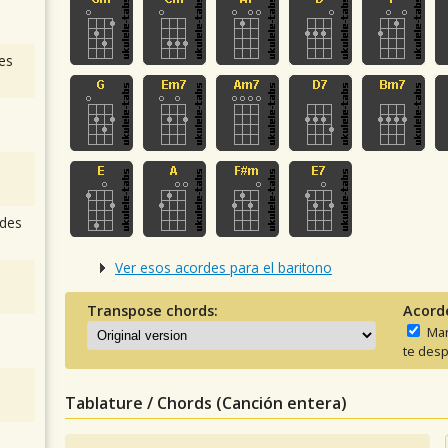
es
des
Ver esos acordes para el baritono
Transpose chords:
Acord
Man
te desp
Tablature / Chords (Canción entera)