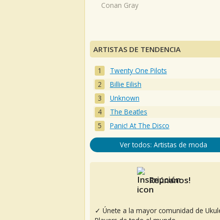
Conan Gray
ARTISTAS DE TENDENCIA
Twenty One Pilots
Billie Eilish
Unknown
The Beatles
Panic! At The Disco
Ver todos: Artistas de moda
Reúnanos!
✓ Únete a la mayor comunidad de Ukul