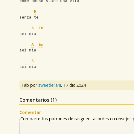
come posso stare una vita
E
senza te
A
Em
sei mia
A
Em
sei mia
A
sei mia
Tab por
sweetleilani
,
17 dic 2024
Comentarios (
1
)
Comentar
¡Comparte tus patrones de rasgueo, acordes o consejos p