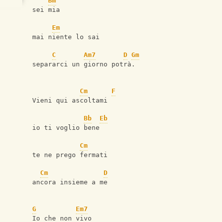
Bm
sei mia
Em
mai niente lo sai
C
Am7
D
Gm
separarci un giorno potrà.
Cm
F
Vieni qui ascoltami
Bb
Eb
io ti voglio bene
Cm
te ne prego fermati
Cm
D
ancora insieme a me
G
Em7
Io che non vivo