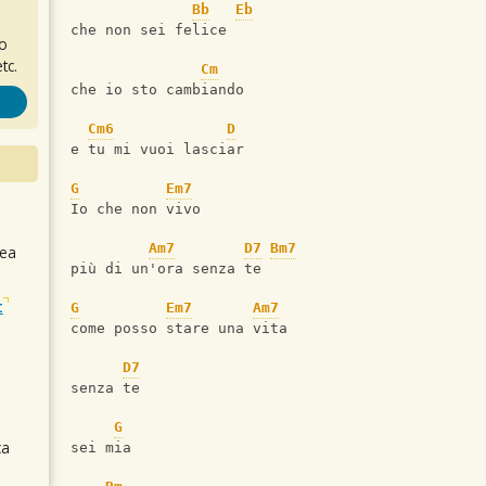
Bb
Eb
che non sei felice
ro
tc.
Cm
che io sto cambiando
Cm6
D
e tu mi vuoi lasciar
G
Em7
Io che non vivo
Am7
D7
Bm7
sea
più di un'ora senza te
t
G
Em7
Am7
come posso stare una vita
D7
senza te
G
ca
sei mia