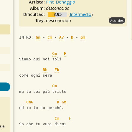
Artista:
Pino Donaggio
Album:
desconocido
Dificultad:
3.95
(
Intermedio
)
Key:
desconocido
Acordes
INTRO: 
Gm
 - 
Cm
 - 
A7
 - 
D
 - 
Gm
Cm
F
Siamo qui noi soli
Bb
Eb
come ogni sera
Cm
ma tu sei più triste
Cm6
D
Gm
ed io lo so perché.
Cm
F
So che tu vuoi dirmi
ele