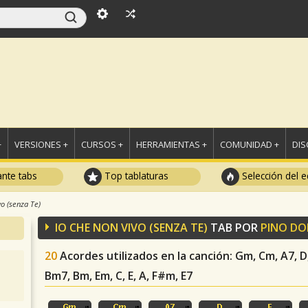
+
VERSIONES +
CURSOS +
HERRAMIENTAS +
COMUNIDAD +
DI
ante tabs
Top tablaturas
Selección del e
o (senza Te)
IO CHE NON VIVO (SENZA TE)
TAB POR
PINO D
20
Acordes utilizados en la canción
: Gm, Cm, A7, D
Bm7, Bm, Em, C, E, A, F#m, E7