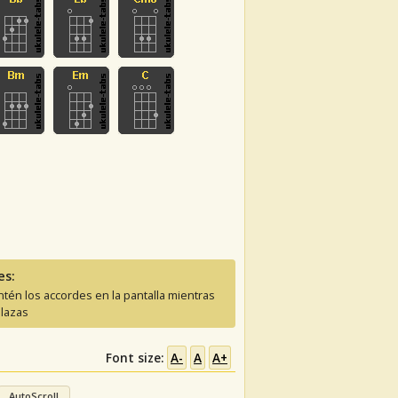
es:
tén los accordes en la pantalla mientras
lazas
Font size:
A-
A
A+
AutoScroll