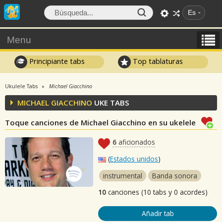
Es
Menu
Principiante tabs
Top tablaturas
Ukulele Tabs
Michael Giacchino
MICHAEL GIACCHINO
UKE TABS
Toque canciones de Michael Giacchino en su ukelele
6
aficionados
(
Estados unidos
)
instrumental
Banda sonora
10
canciones (10 tabs y 0 acordes)
Añadir tab