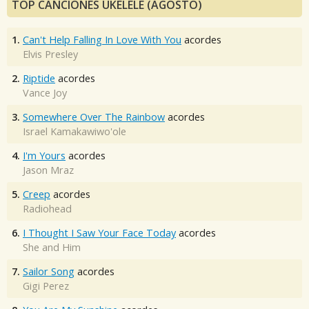
TOP CANCIONES UKELELE (AGOSTO)
1.
Can't Help Falling In Love With You
acordes
Elvis Presley
2.
Riptide
acordes
Vance Joy
3.
Somewhere Over The Rainbow
acordes
Israel Kamakawiwo'ole
4.
I'm Yours
acordes
Jason Mraz
5.
Creep
acordes
Radiohead
6.
I Thought I Saw Your Face Today
acordes
She and Him
7.
Sailor Song
acordes
Gigi Perez