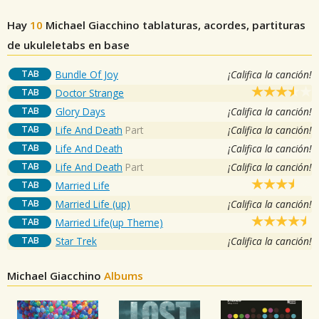
Hay
10
Michael Giacchino
tablaturas, acordes, partituras
de ukuleletabs en base
TAB
Bundle Of Joy
¡Califica la canción!
TAB
Doctor Strange
TAB
Glory Days
¡Califica la canción!
TAB
Life And Death
Part
¡Califica la canción!
TAB
Life And Death
¡Califica la canción!
TAB
Life And Death
Part
¡Califica la canción!
TAB
Married Life
TAB
Married Life (up)
¡Califica la canción!
TAB
Married Life(up Theme)
TAB
Star Trek
¡Califica la canción!
Michael Giacchino
Albums