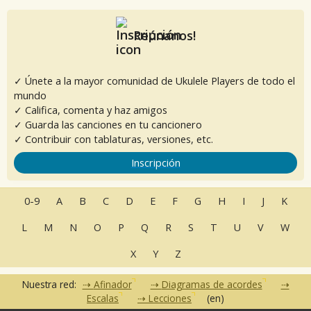
Reúnanos!
✓ Únete a la mayor comunidad de Ukulele Players de todo el
mundo
✓ Califica, comenta y haz amigos
✓ Guarda las canciones en tu cancionero
✓ Contribuir con tablaturas, versiones, etc.
Inscripción
0-9
A
B
C
D
E
F
G
H
I
J
K
L
M
N
O
P
Q
R
S
T
U
V
W
X
Y
Z
Nuestra red:
Afinador
Diagramas de acordes
Escalas
Lecciones
(en)