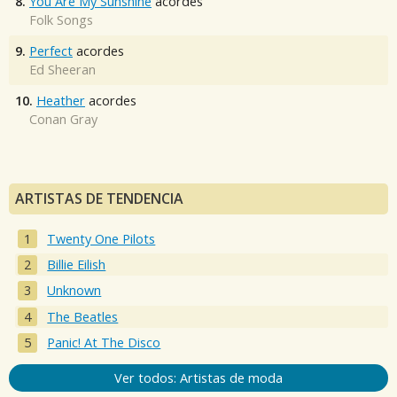
8.
You Are My Sunshine
acordes
Folk Songs
9.
Perfect
acordes
Ed Sheeran
10.
Heather
acordes
Conan Gray
ARTISTAS DE TENDENCIA
Twenty One Pilots
Billie Eilish
Unknown
The Beatles
Panic! At The Disco
Ver todos: Artistas de moda