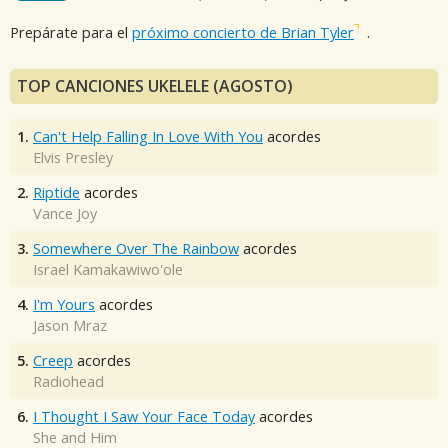
Prepárate para el
próximo concierto de Brian Tyler
.
TOP CANCIONES UKELELE (AGOSTO)
1.
Can't Help Falling In Love With You
acordes
Elvis Presley
2.
Riptide
acordes
Vance Joy
3.
Somewhere Over The Rainbow
acordes
Israel Kamakawiwo'ole
4.
I'm Yours
acordes
Jason Mraz
5.
Creep
acordes
Radiohead
6.
I Thought I Saw Your Face Today
acordes
She and Him