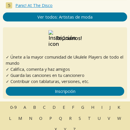
Panic! At The Disco
Ver todos: Artistas de moda
Reúnanos!
✓ Únete a la mayor comunidad de Ukulele Players de todo el
mundo
✓ Califica, comenta y haz amigos
✓ Guarda las canciones en tu cancionero
✓ Contribuir con tablaturas, versiones, etc.
Inscripción
0-9
A
B
C
D
E
F
G
H
I
J
K
L
M
N
O
P
Q
R
S
T
U
V
W
X
Y
Z