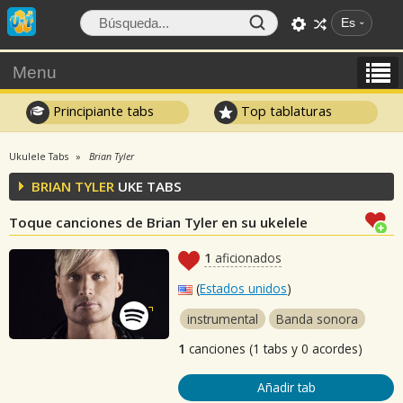
Es
Menu
Principiante tabs
Top tablaturas
Ukulele Tabs
Brian Tyler
BRIAN TYLER
UKE TABS
Toque canciones de Brian Tyler en su ukelele
1
aficionados
(
Estados unidos
)
instrumental
Banda sonora
1
canciones (1 tabs y 0 acordes)
Añadir tab