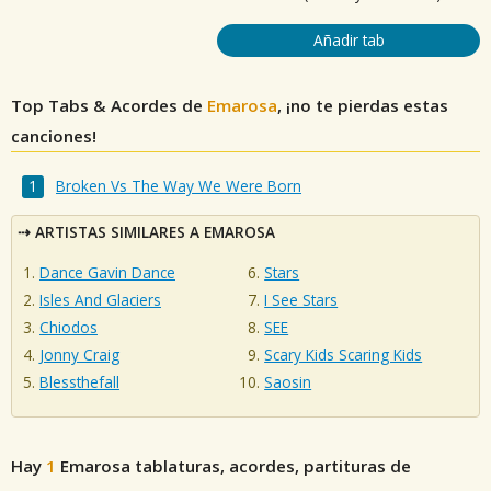
Añadir tab
Top Tabs & Acordes de
Emarosa
, ¡no te pierdas estas
canciones!
Broken Vs The Way We Were Born
ARTISTAS SIMILARES A EMAROSA
Dance Gavin Dance
Stars
Isles And Glaciers
I See Stars
Chiodos
SEE
Jonny Craig
Scary Kids Scaring Kids
Blessthefall
Saosin
Hay
1
Emarosa
tablaturas, acordes, partituras de