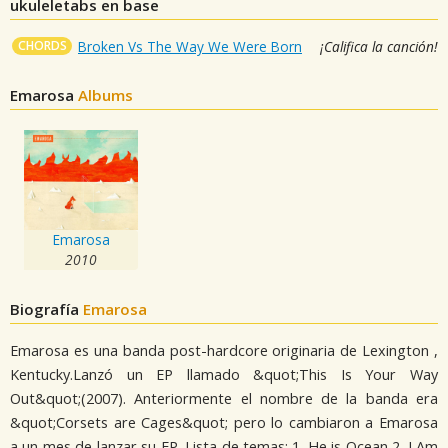
ukuleletabs en base
CHORDS
Broken Vs The Way We Were Born
¡Califica la canción!
Emarosa
Albums
Emarosa
2010
Biografía
Emarosa
Emarosa es una banda post-hardcore originaria de Lexington ,
Kentucky.Lanzó un EP llamado &quot;This Is Your Way
Out&quot;(2007). Anteriormente el nombre de la banda era
&quot;Corsets are Cages&quot; pero lo cambiaron a Emarosa
a un mes de lanzar su EP. Lista de temas: 1. He is Ocean 2. I Am