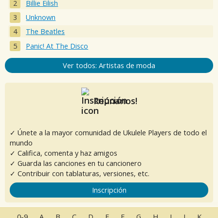
Billie Eilish
Unknown
The Beatles
Panic! At The Disco
Ver todos: Artistas de moda
Reúnanos!
✓ Únete a la mayor comunidad de Ukulele Players de todo el
mundo
✓ Califica, comenta y haz amigos
✓ Guarda las canciones en tu cancionero
✓ Contribuir con tablaturas, versiones, etc.
Inscripción
0-9
A
B
C
D
E
F
G
H
I
J
K