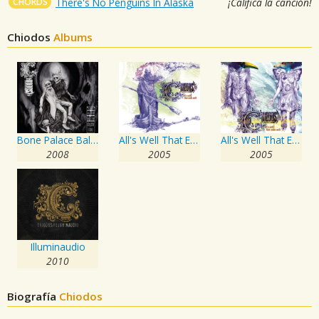
CHORDS
There's No Penguins In Alaska
¡Califica la canción!
Chiodos
Albums
Bone Palace Ballet: Grand Coda
All's Well That Ends Well
All's Well That Ends Well
2008
2005
2005
Illuminaudio
2010
Biografía
Chiodos