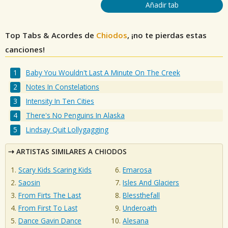
Añadir tab
Top Tabs & Acordes de
Chiodos
, ¡no te pierdas estas
canciones!
Baby You Wouldn't Last A Minute On The Creek
Notes In Constelations
Intensity In Ten Cities
There's No Penguins In Alaska
Lindsay Quit Lollygagging
ARTISTAS SIMILARES A CHIODOS
Scary Kids Scaring Kids
Emarosa
Saosin
Isles And Glaciers
From Firts The Last
Blessthefall
From First To Last
Underoath
Dance Gavin Dance
Alesana