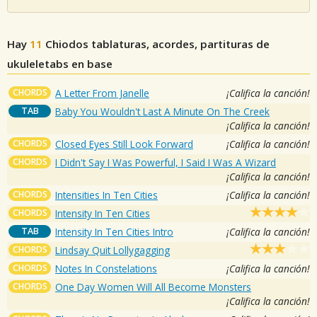
Hay
11
Chiodos
tablaturas, acordes, partituras de
ukuleletabs en base
CHORDS
A Letter From Janelle
¡Califica la canción!
TAB
Baby You Wouldn't Last A Minute On The Creek
¡Califica la canción!
CHORDS
Closed Eyes Still Look Forward
¡Califica la canción!
CHORDS
I Didn't Say I Was Powerful, I Said I Was A Wizard
¡Califica la canción!
CHORDS
Intensities In Ten Cities
¡Califica la canción!
CHORDS
Intensity In Ten Cities
TAB
Intensity In Ten Cities Intro
¡Califica la canción!
CHORDS
Lindsay Quit Lollygagging
CHORDS
Notes In Constelations
¡Califica la canción!
CHORDS
One Day Women Will All Become Monsters
¡Califica la canción!