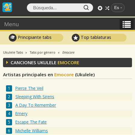
Es
Menu
Principiante tabs
Top tablaturas
Ukulele Tabs
Tabs por género
Emocore
CANCIONES UKULELE
EMOCORE
Artistas principales en
Emocore
(Ukulele)
Pierce The Veil
Sleeping With Sirens
A Day To Remember
Emery
Escape The Fate
Michelle Williams