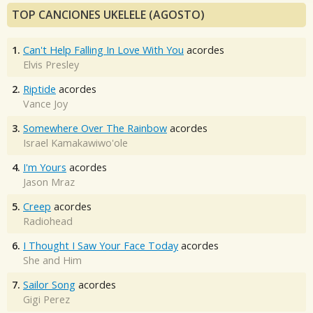
TOP CANCIONES UKELELE (AGOSTO)
1.
Can't Help Falling In Love With You
acordes
Elvis Presley
2.
Riptide
acordes
Vance Joy
3.
Somewhere Over The Rainbow
acordes
Israel Kamakawiwo'ole
4.
I'm Yours
acordes
Jason Mraz
5.
Creep
acordes
Radiohead
6.
I Thought I Saw Your Face Today
acordes
She and Him
7.
Sailor Song
acordes
Gigi Perez