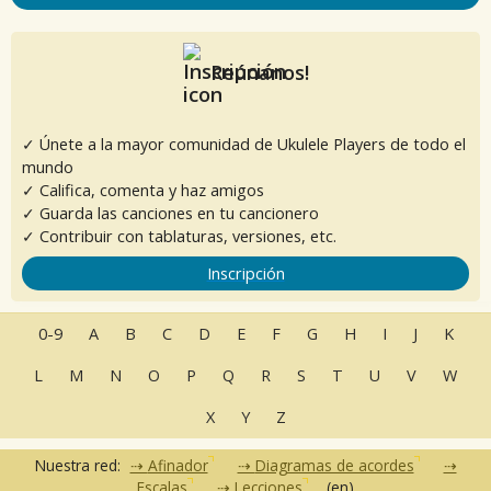
Reúnanos!
✓ Únete a la mayor comunidad de Ukulele Players de todo el
mundo
✓ Califica, comenta y haz amigos
✓ Guarda las canciones en tu cancionero
✓ Contribuir con tablaturas, versiones, etc.
Inscripción
0-9
A
B
C
D
E
F
G
H
I
J
K
L
M
N
O
P
Q
R
S
T
U
V
W
X
Y
Z
Nuestra red:
Afinador
Diagramas de acordes
Escalas
Lecciones
(en)