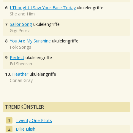
6.
I Thought I Saw Your Face Today
ukulelengriffe
She and Him
7.
Sailor Song
ukulelengriffe
Gigi Perez
8.
You Are My Sunshine
ukulelengriffe
Folk Songs
9.
Perfect
ukulelengriffe
Ed Sheeran
10.
Heather
ukulelengriffe
Conan Gray
TRENDKÜNSTLER
Twenty One Pilots
Billie Eilish