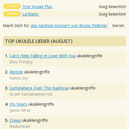
CHORDS
J'me Voyais Plus
Song bewerten!
CHORDS
La Manic
Song bewerten!
Mach Dich für
das nächste Konzert von Bruno Pelletier
bereit.
TOP UKULELE LIEDER (AUGUST)
1.
Can't Help Falling In Love With You
ukulelengriffe
Elvis Presley
2.
Riptide
ukulelengriffe
Vance Joy
3.
Somewhere Over The Rainbow
ukulelengriffe
Israel Kamakawiwo'ole
4.
I'm Yours
ukulelengriffe
Jason Mraz
5.
Creep
ukulelengriffe
Radiohead