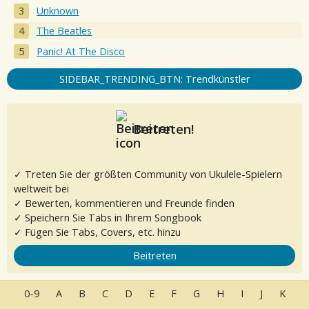
Unknown
The Beatles
Panic! At The Disco
SIDEBAR_TRENDING_BTN: Trendkünstler
Beitreten!
✓ Treten Sie der größten Community von Ukulele-Spielern
weltweit bei
✓ Bewerten, kommentieren und Freunde finden
✓ Speichern Sie Tabs in Ihrem Songbook
✓ Fügen Sie Tabs, Covers, etc. hinzu
Beitreten
0-9
A
B
C
D
E
F
G
H
I
J
K