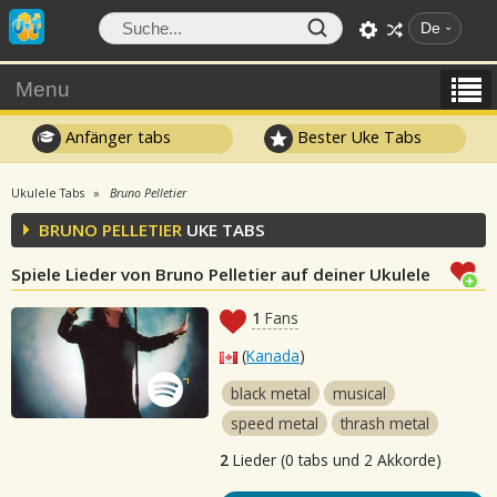
De
Menu
Anfänger tabs
Bester Uke Tabs
Ukulele Tabs
Bruno Pelletier
BRUNO PELLETIER
UKE TABS
Spiele Lieder von Bruno Pelletier auf deiner Ukulele
1
Fans
(
Kanada
)
black metal
musical
speed metal
thrash metal
2
Lieder (0 tabs und 2 Akkorde)