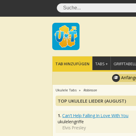
TAB HINZUFÜGEN
TABS +
GRIFFTABELL
Anfänge
Ukulele Tabs
Robinson
TOP UKULELE LIEDER (AUGUST)
1.
Can't Help Falling In Love With You
ukulelengriffe
Elvis Presley