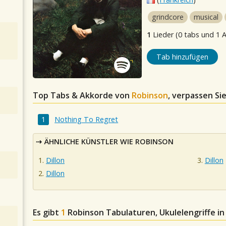
grindcore
musical
1
Lieder (0 tabs und 1 
Tab hinzufügen
Top Tabs & Akkorde von
Robinson
, verpassen Si
Nothing To Regret
ÄHNLICHE KÜNSTLER WIE ROBINSON
Dillon
Dillon
Dillon
Es gibt
1
Robinson
Tabulaturen, Ukulelengriffe i