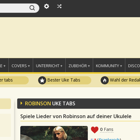
E +
COVERS +
UNTERRICHT +
ZUBEHÖR +
KOMMUNITY +
DISC
r tabs
Bester Uke Tabs
Wahl der Redak
ROBINSON
UKE TABS
Spiele Lieder von Robinson auf deiner Ukulele
0
Fans
(
Frankreich
)