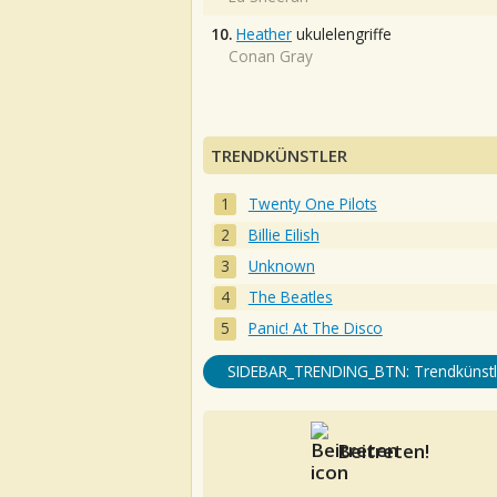
10.
Heather
ukulelengriffe
Conan Gray
TRENDKÜNSTLER
Twenty One Pilots
Billie Eilish
Unknown
The Beatles
Panic! At The Disco
SIDEBAR_TRENDING_BTN: Trendkünstl
Beitreten!