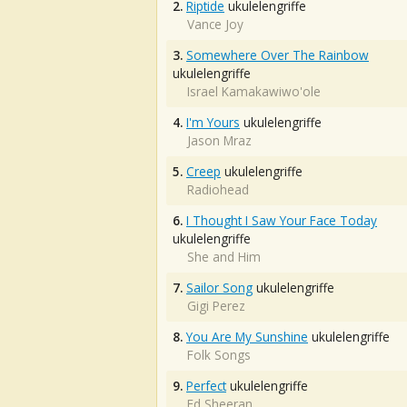
2.
Riptide
ukulelengriffe
Vance Joy
3.
Somewhere Over The Rainbow
ukulelengriffe
Israel Kamakawiwo'ole
4.
I'm Yours
ukulelengriffe
Jason Mraz
5.
Creep
ukulelengriffe
Radiohead
6.
I Thought I Saw Your Face Today
ukulelengriffe
She and Him
7.
Sailor Song
ukulelengriffe
Gigi Perez
8.
You Are My Sunshine
ukulelengriffe
Folk Songs
9.
Perfect
ukulelengriffe
Ed Sheeran