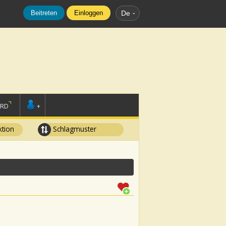
Beitreten
Einloggen
De
ORD
+
tion
Schlagmuster