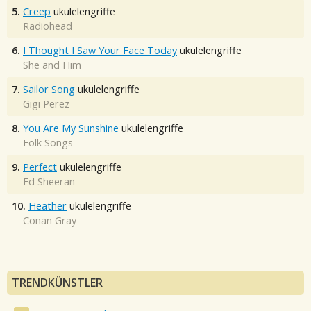
5.
Creep
ukulelengriffe
Radiohead
6.
I Thought I Saw Your Face Today
ukulelengriffe
She and Him
7.
Sailor Song
ukulelengriffe
Gigi Perez
8.
You Are My Sunshine
ukulelengriffe
Folk Songs
9.
Perfect
ukulelengriffe
Ed Sheeran
10.
Heather
ukulelengriffe
Conan Gray
TRENDKÜNSTLER