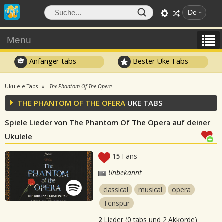
De
Menu
Anfänger tabs
Bester Uke Tabs
Ukulele Tabs
The Phantom Of The Opera
THE PHANTOM OF THE OPERA
UKE TABS
Spiele Lieder von The Phantom Of The Opera auf deiner
Ukulele
15
Fans
Unbekannt
classical
musical
opera
Tonspur
2
Lieder (0 tabs und 2 Akkorde)