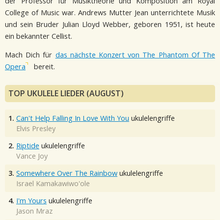
der Professor für Musiktheorie und Komposition am Royal
College of Music war. Andrews Mutter Jean unterrichtete Musik
und sein Bruder Julian Lloyd Webber, geboren 1951, ist heute
ein bekannter Cellist.
Mach Dich für
das nächste Konzert von The Phantom Of The
Opera
bereit.
TOP UKULELE LIEDER (AUGUST)
1.
Can't Help Falling In Love With You
ukulelengriffe
Elvis Presley
2.
Riptide
ukulelengriffe
Vance Joy
3.
Somewhere Over The Rainbow
ukulelengriffe
Israel Kamakawiwo'ole
4.
I'm Yours
ukulelengriffe
Jason Mraz